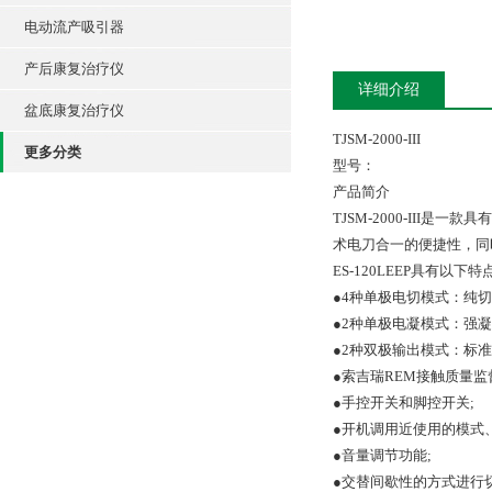
电动流产吸引器
产后康复治疗仪
详细介绍
盆底康复治疗仪
TJSM-2000-III
更多分类
型号：
产品简介
TJSM-2000-III
是一款具有
术电刀合一的便捷性，同
ES-120LEEP具有以下特点
●4种单极电切模式：纯切
●2种单极电凝模式：强凝
●2种双极输出模式：标准
●索吉瑞REM接触质量监
●手控开关和脚控开关;
●开机调用近使用的模式
●音量调节功能;
●交替间歇性的方式进行