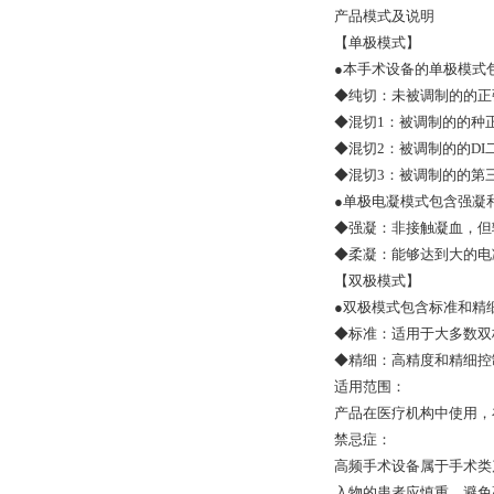
产品模式及说明
【单极模式】
●本手术设备的单极模式
◆纯切：未被调制的的正弦
◆混切1：被调制的的种
◆混切2：被调制的的D
◆混切3：被调制的的第
●单极电凝模式包含强凝
◆强凝：非接触凝血，但
◆柔凝：能够达到大的电
【双极模式】
●双极模式包含标准和精
◆标准：适用于大多数双
◆精细：高精度和精细控
适用范围：
产品在医疗机构中使用，
禁忌症：
高频手术设备属于手术类
入物的患者应慎重，避免