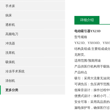
手术床
病床
详细介绍
透析机
电动吸引器YX23D
高频电刀
型号规格
YX23D、YX930D、YX93
冲洗器
结构及组成/主要组成成
洗胃机
见附页。
适用范围/预期用途
吸痰机
产品供医疗机构用于吸除
冷冻手术系统
产品特点
吸引：采用大流量无油润
清创机
可调负压：负压调节范围
更多分类
低噪音设计：操作过程中
便携式设计：体积小巧，
安全可靠：采用高品质的
漏电保护等，确保医疗过