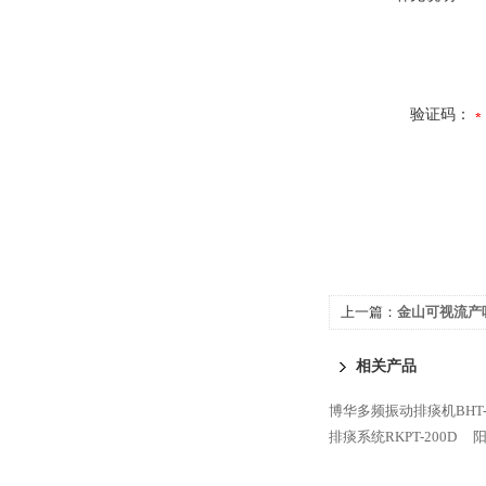
验证码：
上一篇：
金山可视流产吸
相关产品
博华多频振动排痰机BHT-
排痰系统RKPT-200D
阳