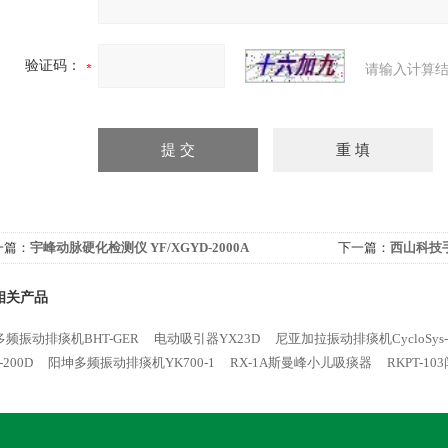
验证码：
请输入计算结
一篇：
宇峰动脉硬化检测仪 YF/XGYD-2000A
下一篇：
西山科技手
相关产品
频振动排痰机BHT-GER
电动吸引器YX23D
尼亚加拉振动排痰机CycloSys-
-200D
阳坤多频振动排痰机YK700-1
RX-1A斯曼峰小儿吸痰器
RKPT-