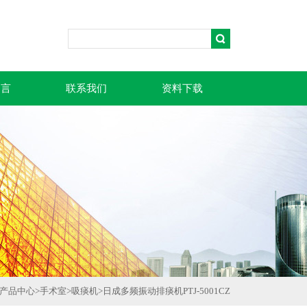
留言
联系我们
资料下载
产品中心
>
手术室
>
吸痰机
>
日成多频振动排痰机PTJ-5001CZ