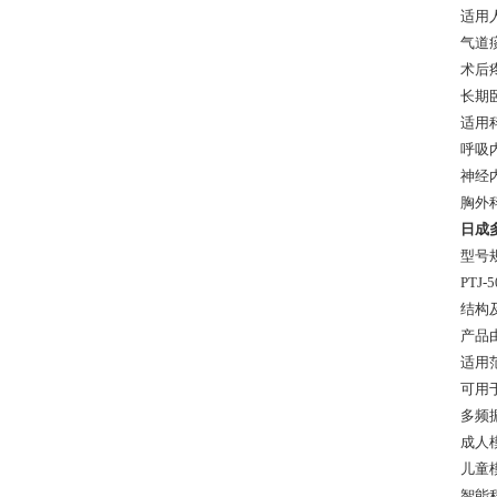
适用
气道
术后
长期
适用
呼吸
神经
胸外
日成多
型号
PTJ-
结构
产品
适用
可用
多频
成人
儿童
智能