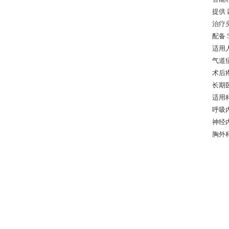
提供
治疗
配备
适用
气道
术后
长期
适用
呼吸
神经
胸外