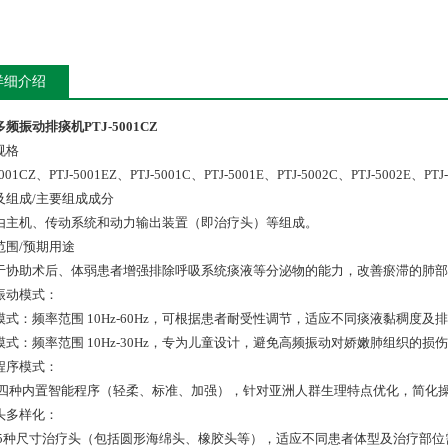
详细介绍
频振动排痰机PTJ-5001CZ
规格
5001CZ、PTJ-5001EZ、PTJ-5001C、PTJ-5001E、PTJ-5002C、PTJ-5002E、PTJ
及组成/主要组成成分
由主机、传动系统和动力输出装置（即治疗头）等组成。
范围/预期用途
于协助术后、体弱患者增强排除呼吸系统痰液等分泌物的能力，改善瘀滞的肺部
振动模式：
模式：频率范围 10Hz-60Hz，可根据患者耐受性调节，适应不同痰液黏稠度及
模式：频率范围 10Hz-30Hz，专为儿童设计，避免高频振动对娇嫩肺组织的损
程序模式：
 四种内置智能程序（轻柔、标准、加强），针对亚洲人群生理特点优化，简化
头多样化：
 5种尺寸治疗头（包括圆形海绵头、橡胶头等），适应不同患者体型及治疗部