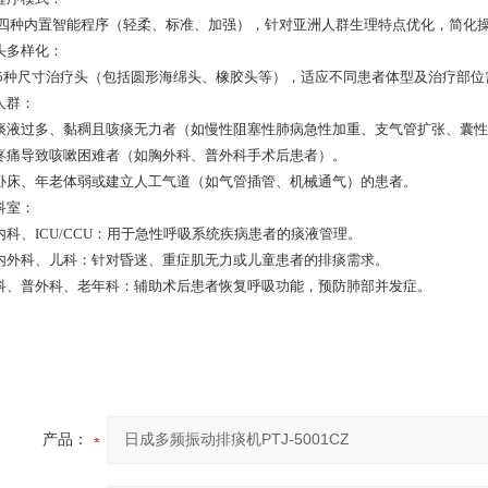
 四种内置智能程序（轻柔、标准、加强），针对亚洲人群生理特点优化，简化
头多样化：
 5种尺寸治疗头（包括圆形海绵头、橡胶头等），适应不同患者体型及治疗部
人群：
痰液过多、黏稠且咳痰无力者（如慢性阻塞性肺病急性加重、支气管扩张、囊性
疼痛导致咳嗽困难者（如胸外科、普外科手术后患者）。
卧床、年老体弱或建立人工气道（如气管插管、机械通气）的患者。
科室：
内科、ICU/CCU：用于急性呼吸系统疾病患者的痰液管理。
内外科、儿科：针对昏迷、重症肌无力或儿童患者的排痰需求。
科、普外科、老年科：辅助术后患者恢复呼吸功能，预防肺部并发症。
产品：