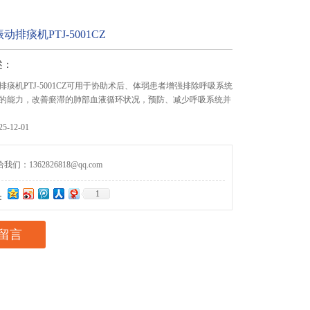
排痰机PTJ-5001CZ
述：
痰机PTJ-5001CZ可用于协助术后、体弱患者增强排除呼吸系统
的能力，改善瘀滞的肺部血液循环状况，预防、减少呼吸系统并
-12-01
们：1362826818@qq.com
1
：
留言