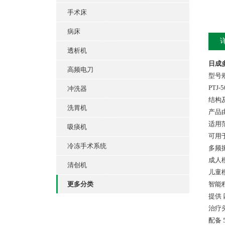
手术床
病床
透析机
日成多
高频电刀
型号
PTJ-
冲洗器
结构
洗胃机
产品
适用
吸痰机
可用
冷冻手术系统
多频
成人
清创机
儿童
更多分类
智能
提供
治疗
配备