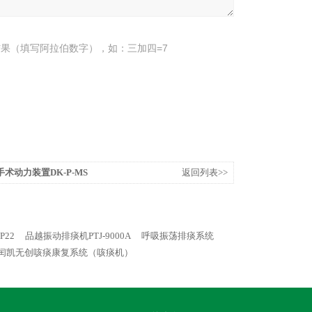
果（填写阿拉伯数字），如：三加四=7
术动力装置DK-P-MS
返回列表>>
P22
品越振动排痰机PTJ-9000A
呼吸振荡排痰系统
103闰凯无创咳痰康复系统（咳痰机）