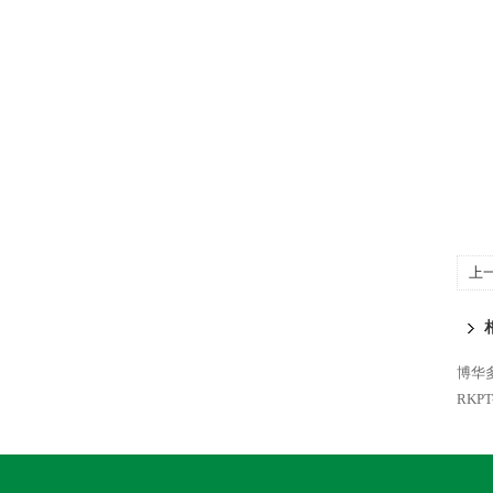
上
博华多
RKPT