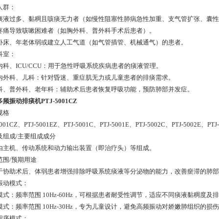
人群：
痰液过多、黏稠且咳痰无力者（如慢性阻塞性肺病急性加重、支气管扩张、囊性
疼痛导致咳嗽困难者（如胸外科、普外科手术后患者）。
卧床、年老体弱或建立人工气道（如气管插管、机械通气）的患者。
科室：
内科、ICU/CCU：用于急性呼吸系统疾病患者的痰液管理。
内外科、儿科：针对昏迷、重症肌无力或儿童患者的排痰需求。
科、普外科、老年科：辅助术后患者恢复呼吸功能，预防肺部并发症。
频振动排痰机PTJ-5001CZ
规格
5001CZ、PTJ-5001EZ、PTJ-5001C、PTJ-5001E、PTJ-5002C、PTJ-5002E、PTJ
及组成/主要组成成分
由主机、传动系统和动力输出装置（即治疗头）等组成。
范围/预期用途
于协助术后、体弱患者增强排除呼吸系统痰液等分泌物的能力，改善瘀滞的肺部
振动模式：
模式：频率范围 10Hz-60Hz，可根据患者耐受性调节，适应不同痰液黏稠度及
模式：频率范围 10Hz-30Hz，专为儿童设计，避免高频振动对娇嫩肺组织的损
程序模式：