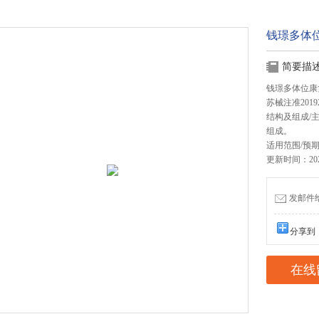
钱璟多体
简要描
钱璟多体位康复训
苏械注准20192
结构及组成/
组成。
适用范围/预
更新时间：2026
发邮件给我
分享到
在线