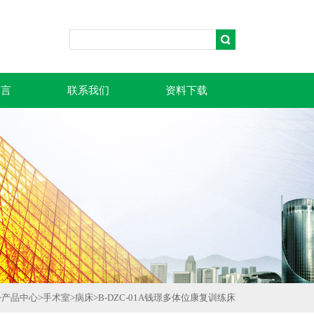
留言
联系我们
资料下载
>
产品中心
>
手术室
>
病床
>
B-DZC-01A钱璟多体位康复训练床