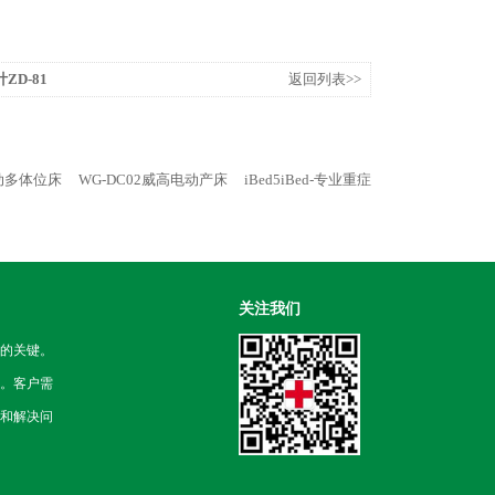
ZD-81
返回列表>>
电动多体位床
WG-DC02威高电动产床
iBed5iBed-专业重症
关注我们
的关键。
。客户需
和解决问