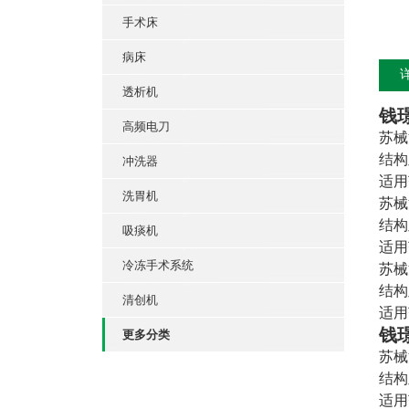
手术床
病床
透析机
钱
高频电刀
苏械注
结构
冲洗器
适用
洗胃机
苏械注
结构
吸痰机
适用
冷冻手术系统
苏械注
结构
清创机
适用
钱
更多分类
苏械注
结构
适用