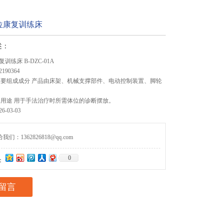
位康复训练床
述：
练床 B-DZC-01A
190364
主要组成成分 产品由床架、机械支撑部件、电动控制装置、脚轮
期用途 用于手法治疗时所需体位的诊断摆放。
-03-03
们：1362826818@qq.com
0
：
留言