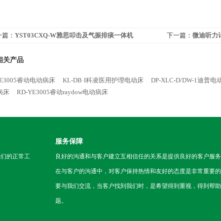
一篇：
YST03CXQ-W雅思叩击及气振排痰一体机
下一篇：
微迪听力计
相关产品
YE3005睿动电动病床
KL-DB·I科凌医用护理电动床
DP-XLC-D/DW-1迪普
病床
RD-YE3005睿动raydow电动病床
服务保障
我们的正常工
良好的沟通和与客户建立互相信任的关系是提供良好的客户服务
在与客户的沟通中，对客户保持热情和友好的态度是非常重要的
要与我们交流，当客户找到我们时，是希望得到重视，得到帮助
题。