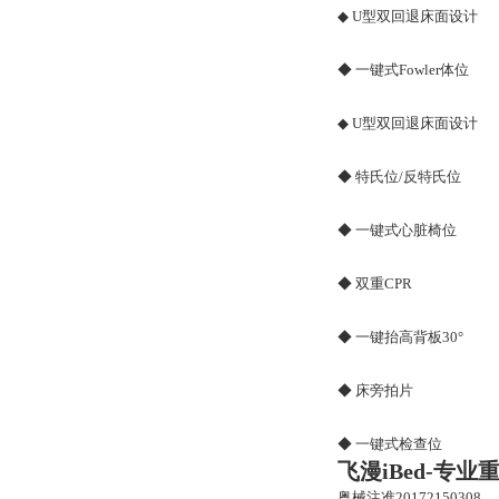
◆ U型双回退床面设计
◆ 一键式Fowler体位
◆ U型双回退床面设计
◆ 特氏位/反特氏位
◆ 一键式心脏椅位
◆ 双重CPR
◆ 一键抬高背板30°
◆ 床旁拍片
◆ 一键式检查位
飞漫
iBed-专
粤械注准20172150308