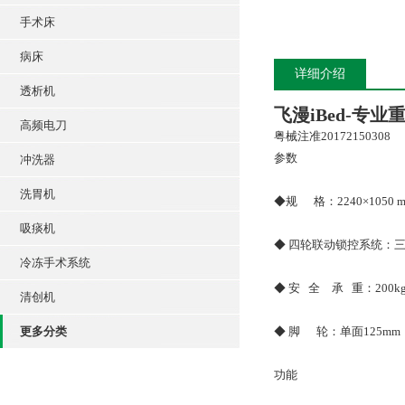
手术床
病床
详细介绍
透析机
飞漫
iBed-专
高频电刀
粤械注准20172150308
参数
冲洗器
洗胃机
◆规 格：2240×1050 
吸痰机
◆ 四轮联动锁控系统：
冷冻手术系统
◆ 安 全 承 重：200k
清创机
更多分类
◆ 脚 轮：单面125mm
功能