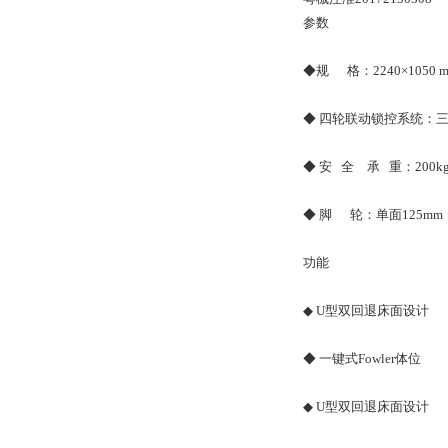
参数
◆规 格：2240×1050 
◆ 四轮联动锁控系统：
◆ 安 全 承 重：200k
◆ 脚 轮：单面125mm
功能
◆ U型双回退床面设计
◆ 一键式Fowler体位
◆ U型双回退床面设计