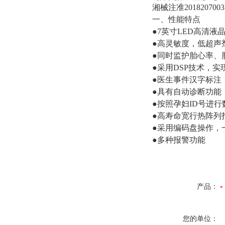
湘械注准2018207003
一、性能特点
●7英寸LED高清液
●高灵敏度，低超声
●同时监护胎心率、
●采用DSP技术，
●医生事件汉字标注
●具有自动诊断功能，
●按照孕妇ID号进
●高寿命宽行热阵列打
●采用编码盘操作，
●多种报警功能
产品：
您的单位：