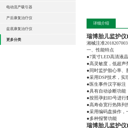
电动流产吸引器
产后康复治疗仪
详细介绍
盆底康复治疗仪
瑞博胎儿监护仪
更多分类
湘械注准2018207003
一、性能特点
●7英寸LED高清液
●高灵敏度，低超声
●同时监护胎心率、
●采用DSP技术，
●医生事件汉字标注
●具有自动诊断功能，
●按照孕妇ID号进
●高寿命宽行热阵列打
●采用编码盘操作，
●多种报警功能
瑞博胎儿监护仪