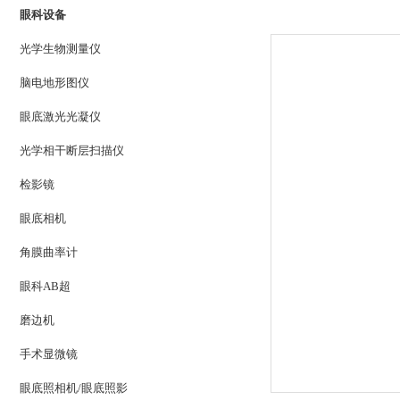
眼科设备
光学生物测量仪
脑电地形图仪
眼底激光光凝仪
光学相干断层扫描仪
检影镜
眼底相机
角膜曲率计
眼科AB超
磨边机
手术显微镜
眼底照相机/眼底照影