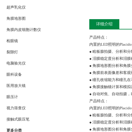
超声乳化仪
角膜地形图
详细介绍
角膜内皮细胞计数仪
产品特点：
检眼镜
内置的LED照明的Pla
● 睑板腺拍摄、分析和分
裂隙灯
● 泪膜稳定度分析和泪
电脑验光仪
● 角膜地形图分析和角膜
● 角膜前表面像差和客观
眼科设备
● 瞳孔收缩能力和瞳孔
医用放大镜
● 角膜接触镜计算和模拟
● 自动对焦、自动拍摄，
眼压计
产品特点：
视力筛查仪
内置的LED照明的Pla
● 睑板腺拍摄、分析和分
接触式眼压笔
● 泪膜稳定度分析和泪
● 角膜地形图分析和角膜
更多分类