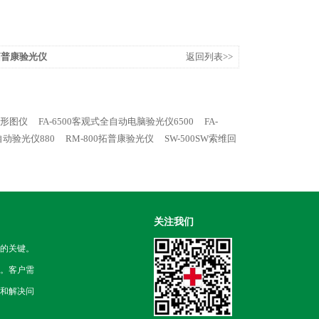
0拓普康验光仪
返回列表>>
地形图仪
FA-6500客观式全自动电脑验光仪6500
FA-
自动验光仪880
RM-800拓普康验光仪
SW-500SW索维回
关注我们
的关键。
。客户需
和解决问