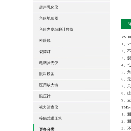
超声乳化仪
角膜地形图
角膜内皮细胞计数仪
VS1
检眼镜
1、
2、
裂隙灯
3、
电脑验光仪
4、*
5、
眼科设备
6、无
医用放大镜
7、
8、
眼压计
9、
视力筛查仪
TM
1、
接触式眼压笔
2、测
3、环
更多分类