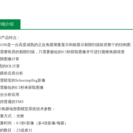
详细介绍
00产品特点：
VS100是一台高度成熟的正反角膜测量显示和能显示裂隙扫描前房整个的结构图
不需要暗房的裂隙扫描，只需要极短的0.5秒获取图像并可进行圆锥角膜筛查
裂隙图像计算
进的IOL计算
角膜前后房分析
需暗室的Scheeimpflug影像
只需极短的0.5秒来获取图像
综合分析应用
支持普通的TMS
S-5角膜地形图模型系统技术参数：
测量方式 ：光锥
量时间 ：0.5秒/影像（多4张影像/每眼）
的数目 ：25或者31