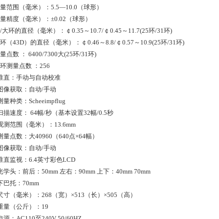
量范围（毫米）：5.5—10.0（球形）
量精度（毫米）：±0.02（球形）
/大环的直径（毫米）：￠0.35～10.7/￠0.45～11.7(25环/31环)
环（43D）的直径（毫米）：￠0.46～8.8/￠0.57～10.9(25环/31环)
点数 ： 6400/7300大(25环/31环)
环测量点数 ：256
、准直：手动与自动校准
、图像获取：自动/手动
测量种类：Scheeimpflug
扫描速度： 64幅/秒（基本设置32幅/0.5秒
观测范围（毫米）：13.6mm
测量点数：大40960（640点×64幅）
、图像获取：自动/手动
准直监视：6.4英寸彩色LCD
光学头：前后：50mm 左右：90mm 上下：40mm 70mm
下巴托：70mm
尺寸（毫米）：268（宽）×513（长）×505（高）
重量（公斤）：19
电源：AC110至240V 50/60HZ