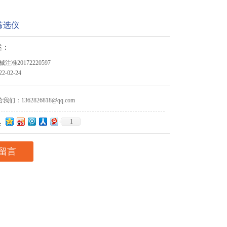
筛选仪
述：
准20172220597
-02-24
们：1362826818@qq.com
1
：
留言