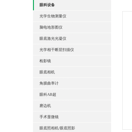
眼科设备
光学生物测量仪
脑电地形图仪
眼底激光光凝仪
光学相干断层扫描仪
检影镜
眼底相机
角膜曲率计
眼科AB超
磨边机
手术显微镜
眼底照相机/眼底照影