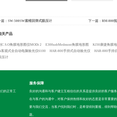
一篇：
SW-500SW索维回弹式眼压计
下一篇：
RM-80
相关产品
C.S.O角膜地形图仪MODi 2
E300usbMedmont角膜地形图
KJ30康捷角膜
0A客观式全自动电脑验光仪6100
HAR-800手持式自动验光仪
HAR-880手持
眼压计
服务保障
我们的正常工
良好的沟通和与客户建立互相信任的关系是提供良好的客户服务
在与客户的沟通中，对客户保持热情和友好的态度是非常重要的
要与我们交流，当客户找到我们时，是希望得到重视，得到帮助
题。