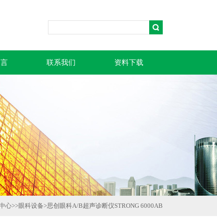
留言
联系我们
资料下载
中心
>>
眼科设备
>
思创眼科A/B超声诊断仪STRONG 6000AB