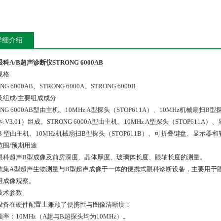
详细介绍
科A/B超声诊断仪STRONG 6000AB
规格
NG 6000AB、STRONG 6000A、STRONG 6000B
及组成/主要组成成分
ONG 6000AB型由主机、10MHz A型探头（STOP611A）、10MHz机械扇
:V3.01）组成。STRONG 6000A型由主机、10MHz A型探头（STOP611A
0B 型由主机、10MHz机械扇扫B型探头（STOP611B）、可折叠键盘、显示器和
范围/预期用途
眼科超声B型成像及前房深度、晶体厚度、玻璃体长度、眼轴长度的测量。
款集A型超声生物测量与B型超声成像于一体的便携式眼科诊断设备，主要用于
维成像观察。
技术参数
设备在硬件配置上兼顾了便携性与图像清晰度：
率：10MHz（A超与B超探头均为10MHz）。