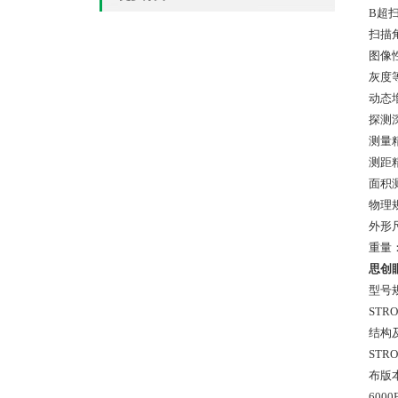
B超
扫描角
图像
灰度
动态增
探测深
测量
测距精
面积测
物理
外形尺
重量
思创眼
型号
STRO
结构
STR
布版本
600