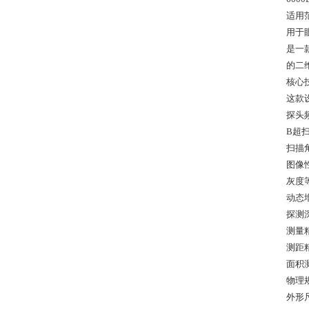
适用
用于
是一
的二
核心
这款
探头频
B超
扫描角
图像
灰度
动态增
探测深
测量
测距精
面积测
物理
外形尺