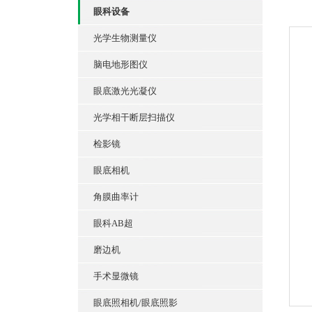
眼科设备
光学生物测量仪
脑电地形图仪
眼底激光光凝仪
光学相干断层扫描仪
检影镜
眼底相机
角膜曲率计
眼科AB超
磨边机
手术显微镜
眼底照相机/眼底照影