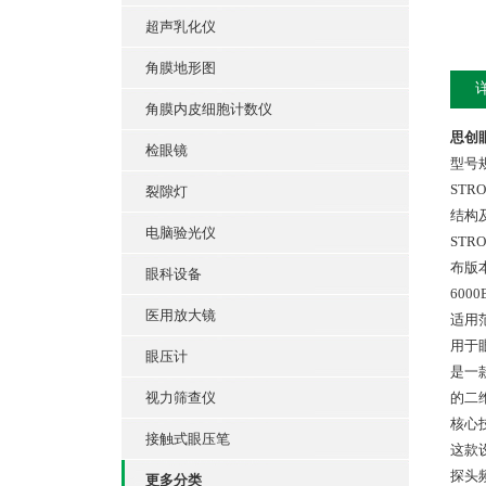
超声乳化仪
角膜地形图
角膜内皮细胞计数仪
思创眼
检眼镜
型号
STRO
裂隙灯
结构
电脑验光仪
STR
布版本
眼科设备
600
医用放大镜
适用
用于
眼压计
是一
视力筛查仪
的二
核心
接触式眼压笔
这款
探头频
更多分类