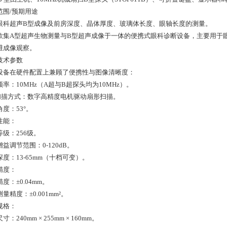
范围/预期用途
眼科超声B型成像及前房深度、晶体厚度、玻璃体长度、眼轴长度的测量。
款集A型超声生物测量与B型超声成像于一体的便携式眼科诊断设备，主要用于
维成像观察。
技术参数
设备在硬件配置上兼顾了便携性与图像清晰度：
率：10MHz（A超与B超探头均为10MHz）。
扫描方式：数字高精度电机驱动扇形扫描。
度：53°。
性能：
等级：256级。
益调节范围：0-120dB。
度：13-65mm（十档可变）。
精度：
度：±0.04mm。
量精度：±0.001mm²。
规格：
寸：240mm × 255mm × 160mm。