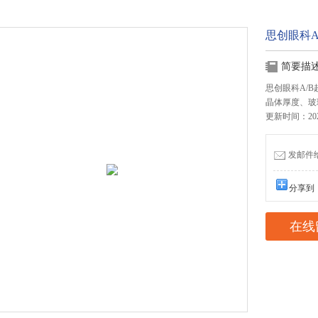
思创眼科A/
简要描
思创眼科A/B
晶体厚度、玻
更新时间：2026
发邮件给我
分享到
在线