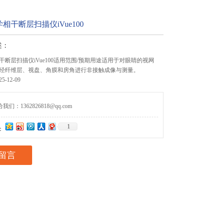
相干断层扫描仪iVue100
述：
断层扫描仪iVue100适用范围/预期用途适用于对眼睛的视网
经纤维层、视盘、角膜和房角进行非接触成像与测量。
-12-09
们：1362826818@qq.com
1
：
留言