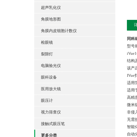
超声乳化仪
角膜地形图
角膜内皮细胞计数仪
同科林
检眼镜
型号
iVue1
裂隙灯
结构
电脑验光仪
该产
IV
眼科设备
适用
医用放大镜
适用
高精
眼压计
微米
视力筛查仪
非侵
无需
接触式眼压笔
智能
自动
更多分类