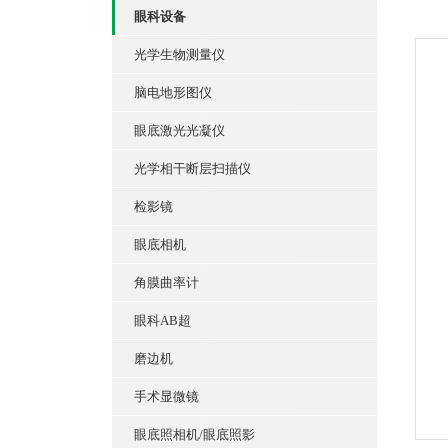
眼科设备
光学生物测量仪
脑电地形图仪
眼底激光光凝仪
光学相干断层扫描仪
检影镜
眼底相机
角膜曲率计
眼科AB超
磨边机
手术显微镜
眼底照相机/眼底照影