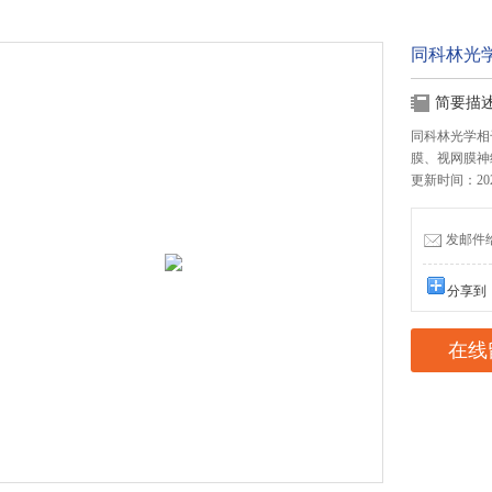
同科林光学
简要描
同科林光学相干
膜、视网膜神
更新时间：2025
发邮件给我
分享到
在线