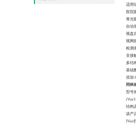
适用
医院
青光
自动
视盘
视网
检测
非接
多结
基础
添加
同科林
型号
iVue1
结构
该产
IV