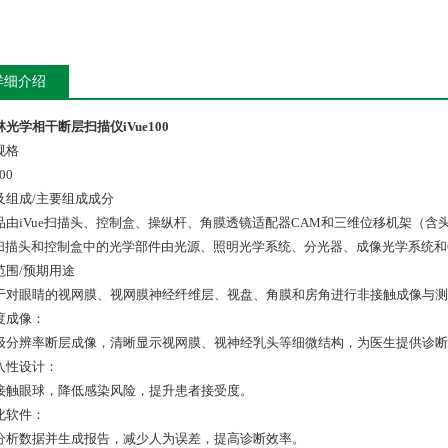
详细介绍
光学相干断层扫描仪iVue100
规格
00
及组成/主要组成成分
品由iVue扫描头、控制盒、操纵杆、角膜透镜适配器CAM和三维位移机架（含头
ue扫描头和控制盒中的光学部件由光源、照明光学系统、分光器、成像光学系统和
范围/预期用途
于对眼睛的视网膜、视网膜神经纤维层、视盘、角膜和房角进行非接触成像与测
度成像：
级分辨率断层成像，清晰显示视网膜、视神经乳头等细微结构，为医生提供诊断
入性设计：
接触眼球，降低感染风险，提升患者接受度。
化软件：
分析数据并生成报告，减少人为误差，提高诊断效率。