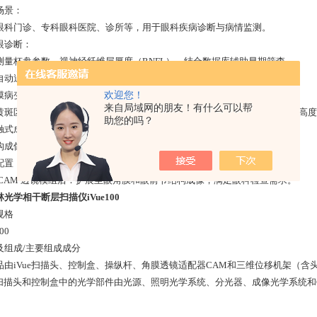
场景：
眼科门诊、专科眼科医院、诊所等，用于眼科疾病诊断与病情监测。
眼诊断：
测量杯盘参数、视神经纤维层厚度（RNFL），结合数据库辅助早期筛查。
自动追踪技术提升分析准确性，优化青光眼管理效率。
膜病变检测：
欢迎您！
来自局域网的朋友！有什么可以帮
黄斑区、视网膜神经纤维层等组织形态变化，辅助诊断糖尿病视网膜病变、高度
助您的吗？
触式成像减少患者不适，尤其适合儿童及敏感人群。
构成像能力：
配置：视网膜、视神经纤维层、视盘成像与测量。
 CAM 透镜模组后：扩展至眼角膜和眼前节结构成像，满足眼科检查需求。
光学相干断层扫描仪iVue100
规格
00
及组成/主要组成成分
品由iVue扫描头、控制盒、操纵杆、角膜透镜适配器CAM和三维位移机架（含头
ue扫描头和控制盒中的光学部件由光源、照明光学系统、分光器、成像光学系统和