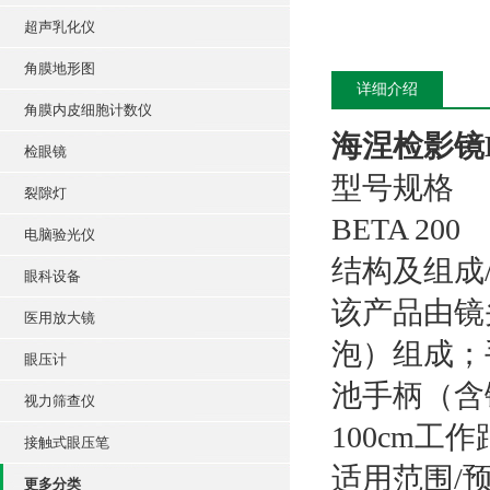
超声乳化仪
角膜地形图
详细介绍
角膜内皮细胞计数仪
海涅检影镜BE
检眼镜
型号规格
裂隙灯
BETA 200
电脑验光仪
结构及组成
眼科设备
该产品由镜
医用放大镜
泡）组成；
眼压计
池手柄（含
视力筛查仪
100cm工
接触式眼压笔
适用范围/
更多分类