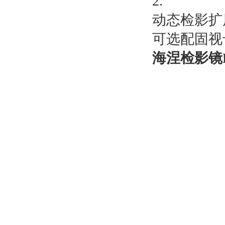
2.
动态检影扩
可选配固视
海涅检影镜BE