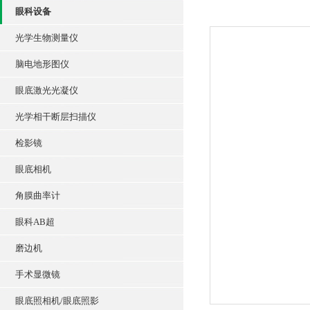
眼科设备
光学生物测量仪
脑电地形图仪
眼底激光光凝仪
光学相干断层扫描仪
检影镜
眼底相机
角膜曲率计
眼科AB超
磨边机
手术显微镜
眼底照相机/眼底照影