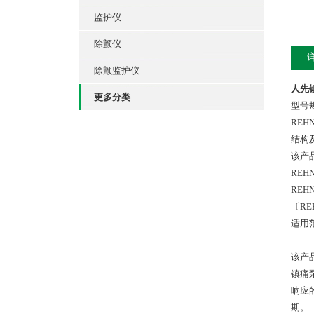
监护仪
除颤仪
除颤监护仪
人先镇
更多分类
型号
REH
结构
该产
REH
REH
〔RE
适用
该产
镇痛
响应
期。