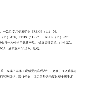
一次性专用储液药盒〔REHN （11）-56、
（11）-176、REHN（11）-206、REHN（11） -226、
专用储液药盒是一次性使用无菌产品。 镇痛管理系统由中央基站
CA，发布版本 V1.2.0〕组成。
体系，实现了疼痛主观感受的客观表述，克服了PCA捕获与
痛管理目标，践行使命，让患者舒适地度过整个围手术