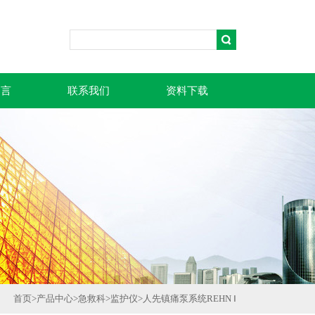
留言
联系我们
资料下载
首页
>
产品中心
>
急救科
>
监护仪
>
人先镇痛泵系统REHN Ⅰ