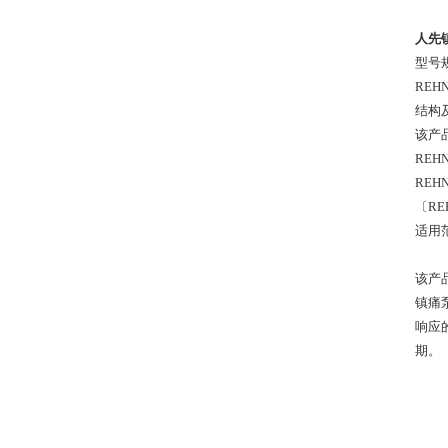
人先镇
型号
REH
结构
该产
REH
REH
〔RE
适用
该产
镇痛
响应
期。