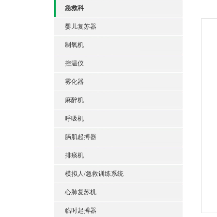
急救科
婴儿复苏器
制氧机
控温仪
雾化器
麻醉机
呼吸机
膈肌起搏器
排痰机
模拟人/急救训练系统
心肺复苏机
临时起搏器