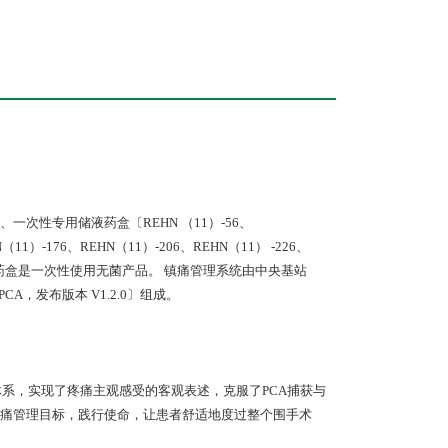
一次性专用储液药盒〔REHN （11）-56、
（11）-176、REHN（11）-206、REHN（11） -226、
专用储液药盒是一次性使用无菌产品。 镇痛管理系统由中央基站
CA，发布版本 V1.2.0〕组成。
体系，实现了疼痛主观感受的客观表述，克服了PCA捕获与
痛管理目标，践行使命，让患者舒适地度过整个围手术