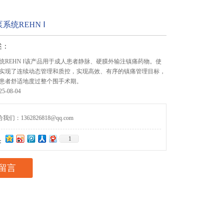
系统REHN Ⅰ
述：
统REHN Ⅰ该产品用于成人患者静脉、硬膜外输注镇痛药物。使
实现了连续动态管理和质控，实现高效、有序的镇痛管理目标，
患者舒适地度过整个围手术期。
-08-04
们：1362826818@qq.com
1
：
留言