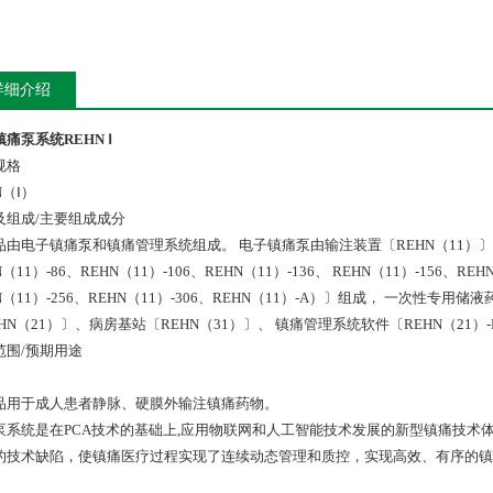
详细介绍
痛泵系统REHN Ⅰ
规格
N（Ⅰ）
及组成/主要组成成分
品由电子镇痛泵和镇痛管理系统组成。 电子镇痛泵由输注装置〔REHN（11）〕、
N（11）-86、REHN（11）-106、REHN（11）-136、 REHN（11）-156、REHN
N（11）-256、REHN（11）-306、REHN（11）-A）〕组成， 一次性
HN（21）〕、病房基站〔REHN（31）〕、 镇痛管理系统软件〔REHN（21）-P
范围/预期用途
品用于成人患者静脉、硬膜外输注镇痛药物。
泵系统是在PCA技术的基础上,应用物联网和人工智能技术发展的新型镇痛技术
的技术缺陷，使镇痛医疗过程实现了连续动态管理和质控，实现高效、有序的镇