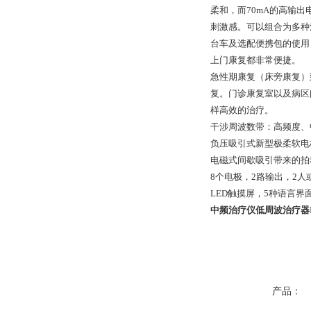
柔和，而70mA的高输
刺激感。可以组合为多种
台车及选配便携包的使用
上门康复都非常便捷。
急性期康复（床旁康复）
复。门诊康复室以及病区
样高效的治疗。
干涉周波数带：高频度、中
负压吸引式新型极柔软电极
电磁式间歇吸引带来的拍
8个电极，2路输出，2
LED触摸屏，5种语言
中频治疗仪低周波治疗器IF
产品：