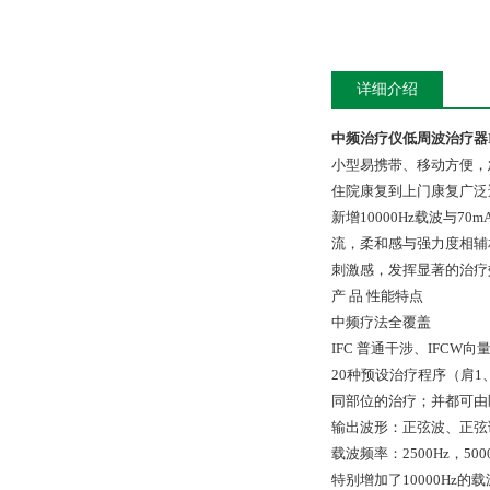
详细介绍
中频治疗仪低周波治疗器IF
小型易携带、移动方便，
住院康复到上门康复广泛
新增10000Hz载波与70
流，柔和感与强力度相辅
刺激感，发挥显著的治疗
产 品 性能特点
中频疗法全覆盖
IFC 普通干涉、IFCW向
20种预设治疗程序（肩1
同部位的治疗；并都可由
输出波形：正弦波、正弦调
载波频率：2500Hz，5000
特别增加了10000Hz的