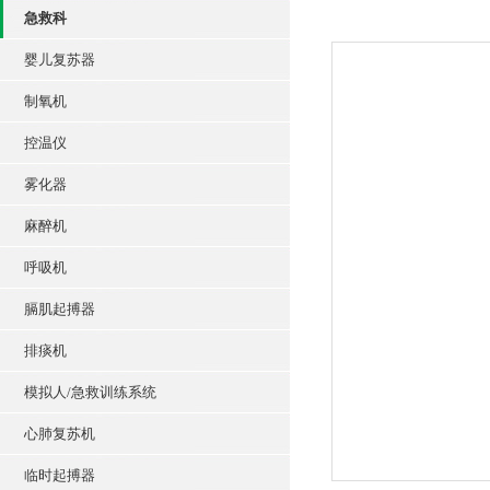
急救科
婴儿复苏器
制氧机
控温仪
雾化器
麻醉机
呼吸机
膈肌起搏器
排痰机
模拟人/急救训练系统
心肺复苏机
临时起搏器