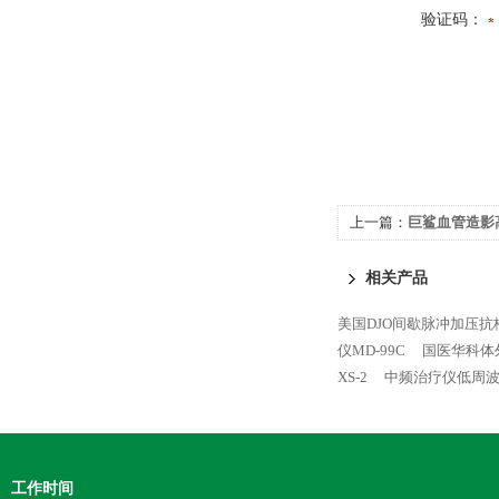
验证码：
上一篇：
巨鲨血管造影高压
相关产品
美国DJO间歇脉冲加压抗栓
仪MD-99C
国医华科体外
XS-2
中频治疗仪低周波治
工作时间