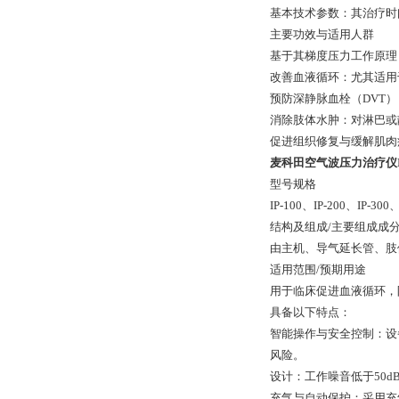
基本技术参数：其治疗时间通
主要功效与适用人群
基于其梯度压力工作原理
改善血液循环：尤其适用
预防深静脉血栓（DVT
消除肢体水肿：对淋巴或
促进组织修复与缓解肌肉
麦科田空气波压力治疗仪IP
型号规格
IP-100、IP-200、IP-300、
结构及组成/主要组成成
由主机、导气延长管、肢
适用范围/预期用途
用于临床促进血液循环，
具备以下特点：
智能操作与安全控制：设
风险。
设计：工作噪音低于50
充气与自动保护：采用充