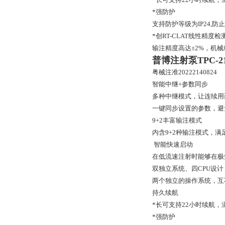
*强防护
支持防护等级为IP24,
*创RT-CLAT线性精度检
输注精度高达±2%，机械
普博注射泵
TPC-2
粤械注准20222140824
智能中继+参数同步
多种中继模式，让连续用
一键同步设置的参数，避
9+2丰富输注模式
内含9+2种输注模式，满
智能快速启动
在低流速注射时能够在极
双独立系统、四CPU设计
两个独立的操作系统，互
持久续航
*长可支持22小时续航
*强防护