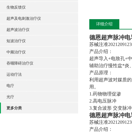
生物反馈仪
超声及电刺激治疗仪
详细介绍
超声波治疗仪
德恩
超声脉冲电
短波治疗仪
苏械注准2021209123
产品介绍：
中频治疗仪
超声导入+电致孔+
吞咽障碍治疗仪
辅助治疗慢性盆*炎
产品原理：
运动疗法
利用超声波对媒质的
电疗
用。
1.药物物理促渗
光疗
2.高电压脉冲
3.复合波形 交变脉冲
更多分类
德恩
超声脉冲电
苏械注准2021209123
产品介绍：