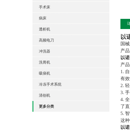
手术床
病床
透析机
以
高频电刀
国械注
产品
冲洗器
以诺
洗胃机
产品
1.
吸痰机
有效
冷冻手术系统
2.
3.
清创机
4.
了直
更多分类
5.
这种
以诺