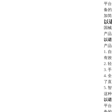
平台
备的
加简
以
国械注
产品
以诺
产品
1.
有效
2.
3.
4.
了直
5.
这种
以诺
平台
备的