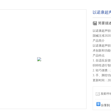
以诺康超
简要描
以诺康超声软
国械注准20203
产品简介
以诺康超声软
术创新和功能
产品特点
1. 自适应
织特性进行智
2. 轻巧便
3. 手、脚
更新时间：2026
发邮件给我
分享到