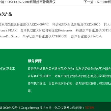
一篇：
OSTEOKJ7000科进超声骨密度仪
下一篇：
KJ300
相关产品
双能X射线骨密度仪AKDX-09W-II
科进双能X射线骨密度仪KDX8000
同人
ne’s FRAX
奥斯托双能X射线骨密度仪Horizon-A
科进超声骨密度仪OSTEOK
teoPro Smart
辛宇弘超声骨密度仪XYH9000B
超声骨密度仪ZS-40-A
服务保障
我们的正常工
良好的沟通和与客户建立互相信任的关系是提供良好的客户服务
在与客户的沟通中，对客户保持热情和友好的态度是非常重要的
要与我们交流，当客户找到我们时，是希望得到重视，得到帮助
题。
备20003472号-4
GoogleSitemap
技术支持：
化工仪器网
总访问量：
557569