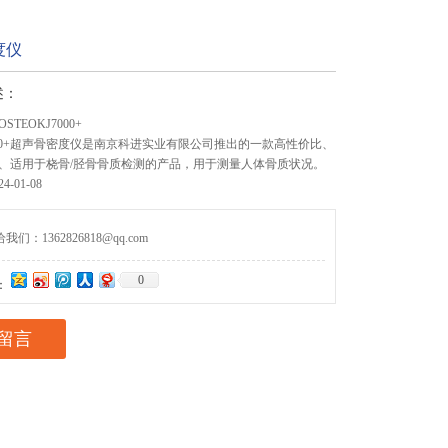
度仪
述：
TEOKJ7000+
7000+超声骨密度仪是南京科进实业有限公司推出的一款高性价比、
、适用于桡骨/胫骨骨质检测的产品，用于测量人体骨质状况。
-01-08
们：1362826818@qq.com
0
：
留言