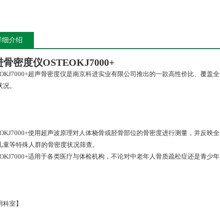
详细介绍
进骨密度仪
OSTEOKJ7000+
TEOKJ7000+超声骨密度仪是南京科进实业有限公司推出的一款高性价比、覆
状况。
TEOKJ7000+使用超声波原理对人体桡骨或胫骨部位的骨密度进行测量，并反
儿童等特殊人群的骨密度状况筛查。
TEOKJ7000+适用于各类医疗与体检机构，不论对中老年人骨质疏松症还是青
用科室】