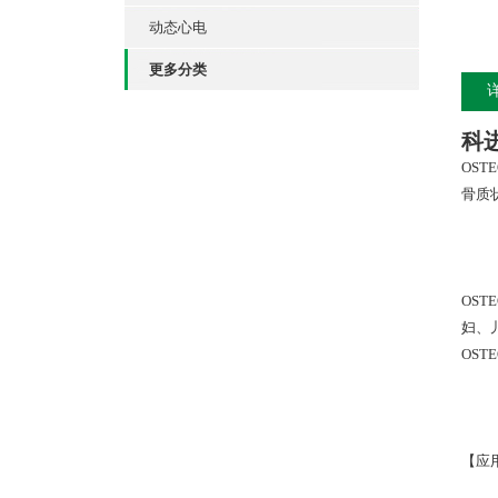
动态心电
更多分类
科
OS
骨质
OS
妇、
OS
【应