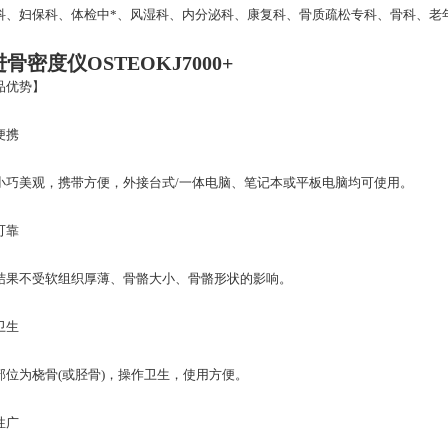
科、妇保科、体检中*、风湿科、内分泌科、康复科、骨质疏松专科、骨科、老
进骨密度仪
OSTEOKJ7000+
品优势】
便携
小巧美观，携带方便，外接台式/一体电脑、笔记本或平板电脑均可使用。
可靠
结果不受软组织厚薄、骨骼大小、骨骼形状的影响。
卫生
部位为桡骨(或胫骨)，操作卫生，使用方便。
性广