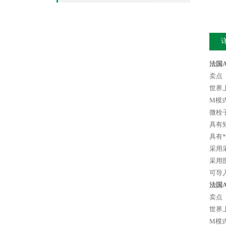
法国A
卖点
世界
M模
微栓
具有
具有
采用
采用
可导
法国A
卖点
世界
M模