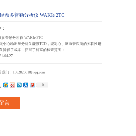
经颅多普勒分析仪 WAKIe 2TC
述：
多普勒分析仪 WAKIe 2TC
无创心输出量分析又能做TCD，能对心、脑血管疾病的关联性进
又降低了成本，拓展了科室的检查范围；
-04-27
们：1362826818@qq.com
0
：
留言