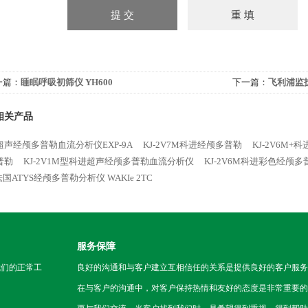
一篇：
睡眠呼吸初筛仪 YH600
下一篇：
飞利浦监护仪
相关产品
超声经颅多普勒血流分析仪EXP-9A
KJ-2V7M科进经颅多普勒
KJ-2V6M+
普勒
KJ-2V1M型科进超声经颅多普勒血流分析仪
KJ-2V6M科进彩色经颅多
法国ATYS经颅多普勒分析仪 WAKIe 2TC
服务保障
我们的正常工
良好的沟通和与客户建立互相信任的关系是提供良好的客户服务
在与客户的沟通中，对客户保持热情和友好的态度是非常重要的