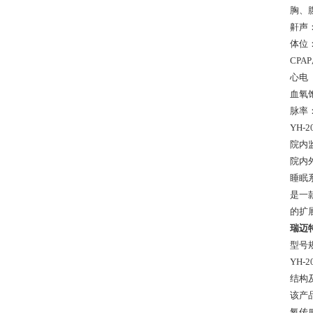
胸、
鼾声
体位
CP
心电
血氧
脉率
YH-
院内
院内
睡眠
是一
的扩
瑞迈特
型号
YH-2
结构
该产
氧传