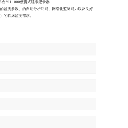
台YH-1000便携式睡眠记录器
的监测参数、的自动分析功能、网络化监测能力以及良好
）的临床监测需求。