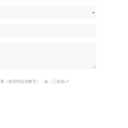
果（填写阿拉伯数字），如：三加四=7