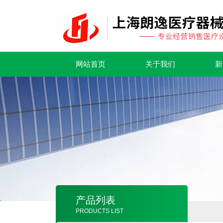
网站首页
关于我们
新
产品列表
PRODUCTS LIST