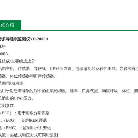
详细介绍
多导睡眠监测仪YH-2000A
规格
000A
及组成/主要组成成分
品由主机、传感器、导联线、CPAP压力管、电源适配器及软件组成。导联线
感器、体位传感器和鼾声传感器。
范围/预期用途
品用于对患者睡眠过程中的血氧饱和度、脉率、口鼻气流、胸腹呼吸、体位、脑
机输出的CPAP压力。
监测参数
（EEG）：用于睡眠分期识别
电（EOG）：识别REM睡眠
电（EMG）：监测肌张力变化
气流：热敏式和压力式可同时监测