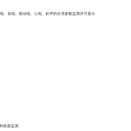
电、肌电、眼动电、心电、鼾声的生理参数监测并可显示
测和家庭监测