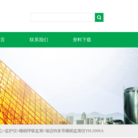
留言
联系我们
资料下载
心
>
监护仪
>
睡眠呼吸监测
>
瑞迈特多导睡眠监测仪YH-2000A