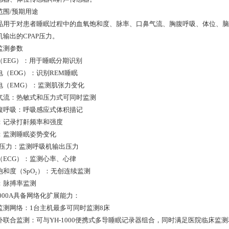
范围/预期用途
品用于对患者睡眠过程中的血氧饱和度、脉率、口鼻气流、胸腹呼吸、体位、脑
机输出的CPAP压力。
监测参数
（EEG）：用于睡眠分期识别
电（EOG）：识别REM睡眠
电（EMG）：监测肌张力变化
气流：热敏式和压力式可同时监测
腹呼吸：呼吸感应式体积描记
：记录打鼾频率和强度
：监测睡眠姿势变化
AP压力：监测呼吸机输出压力
（ECG）：监测心率、心律
饱和度（SpO₂）：无创连续监测
：脉搏率监测
2000A具备网络化扩展能力：
监测网络：1台主机最多可同时监测8床
外联合监测：可与YH-1000便携式多导睡眠记录器组合，同时满足医院临床监