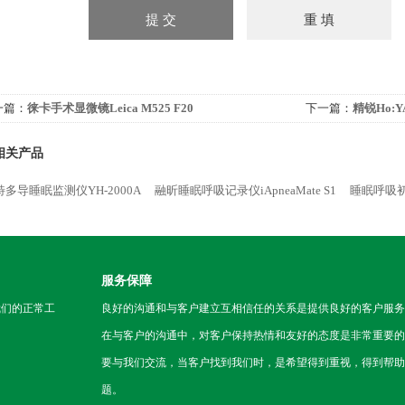
一篇：
徕卡手术显微镜Leica M525 F20
下一篇：
精锐Ho:Y
相关产品
多导睡眠监测仪YH-2000A
融昕睡眠呼吸记录仪iApneaMate S1
睡眠呼吸初
服务保障
我们的正常工
良好的沟通和与客户建立互相信任的关系是提供良好的客户服务
在与客户的沟通中，对客户保持热情和友好的态度是非常重要的
要与我们交流，当客户找到我们时，是希望得到重视，得到帮助
题。