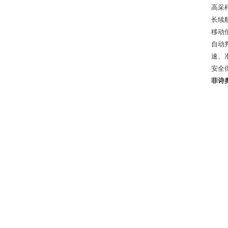
高采
长续
移动
自动
速、
安全
菲诗