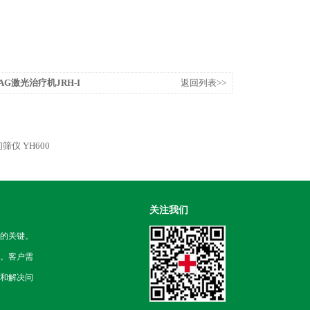
AG激光治疗机JRH-I
返回列表>>
筛仪 YH600
关注我们
的关键。
。客户需
和解决问