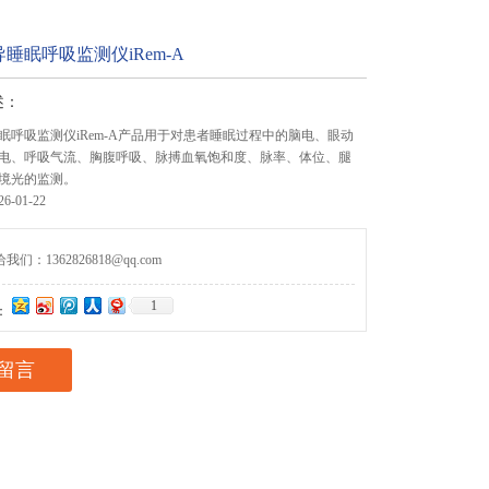
睡眠呼吸监测仪iRem-A
述：
眠呼吸监测仪iRem-A产品用于对患者睡眠过程中的脑电、眼动
电、呼吸气流、胸腹呼吸、脉搏血氧饱和度、脉率、体位、腿
境光的监测。
-01-22
们：1362826818@qq.com
1
：
留言