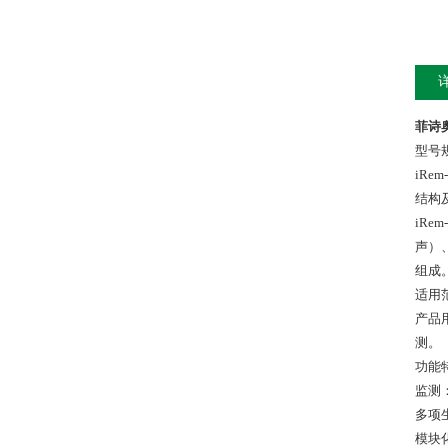
菲诗
型号
iRem
结构
iR
声）
组成
适用
产品
测。
功能
监测
多项
模块