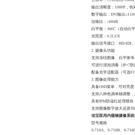
输出清晰度：1080P，
数字输出：DVI输出≥1100
信噪比：≥60dB
白平衡：AWC（自动白
光照度：0.2LUX
输出信号接口：HD-SDI、
2. 摄像头功能
支持冻结图像、白平衡等
可进行浸泡消毒（IP×7
配备光学适配器（可选F18、
3. 图像处理能力
具备OSD菜单，可对亮
支持八种色调单独调整，
具有IPM防溢红处理模
支持图像数字放大还原功
佳宝医用内窥镜摄像系统S-
型号规格
S-710A、S-710B、S-71