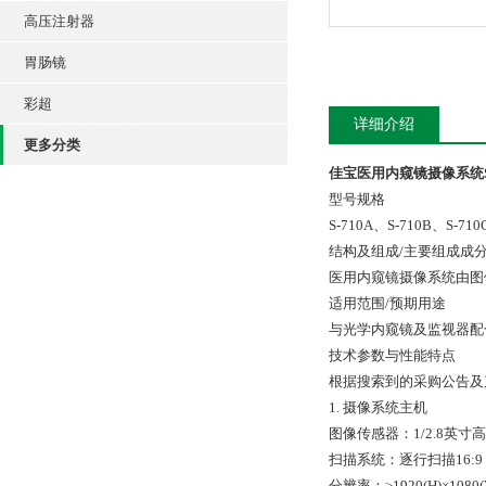
高压注射器
胃肠镜
彩超
详细介绍
更多分类
佳宝医用内窥镜摄像系统S-
型号规格
S-710A、S-710B、S-71
结构及组成/主要组成成
医用内窥镜摄像系统由图
适用范围/预期用途
与光学内窥镜及监视器配
技术参数与性能特点
根据搜索到的采购公告及
1. 摄像系统主机
图像传感器：1/2.8英寸
扫描系统：逐行扫描16:9 Fu
分辨率：≥1920(H)×108