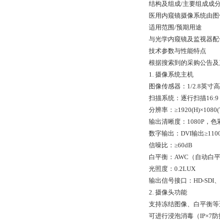
结构及组成/主要组成成
医用内窥镜摄像系统由图
适用范围/预期用途
与光学内窥镜及监视器配
技术参数与性能特点
根据搜索到的采购公告及
1. 摄像系统主机
图像传感器：1/2.8英寸
扫描系统：逐行扫描16:9 Fu
分辨率：≥1920(H)×108
输出清晰度：1080P，
数字输出：DVI输出≥1100
信噪比：≥60dB
白平衡：AWC（自动白
光照度：0.2LUX
输出信号接口：HD-SDI、
2. 摄像头功能
支持冻结图像、白平衡等
可进行浸泡消毒（IP×7