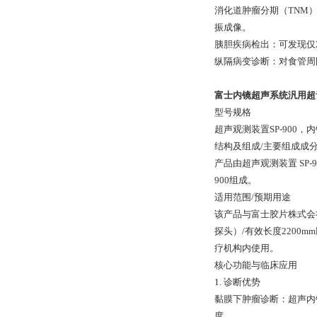
消化道肿瘤分期（TNM
振成像。
胰胆疾病检出：可发现仅
纵隔病变诊断：对食管周
富士内镜超声系统汎用超
型号规格
超声观测装置SP-900，内镜超
结构及组成/主要组成成
产品由超声观测装置 SP-900
900组成。
适用范围/预期用途
该产品与富士胶片株式会社
探头）/有效长度220
疗机构内使用。
核心功能与临床应用
1. 诊断优势
黏膜下肿瘤诊断：超声内
度。