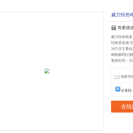
威力恒热
简要描
威力恒热电复合
结构及组成/
治疗仪主要由
钢电极Ⅱ型(选
更新时间：2026
发邮件给我
分享到
在线