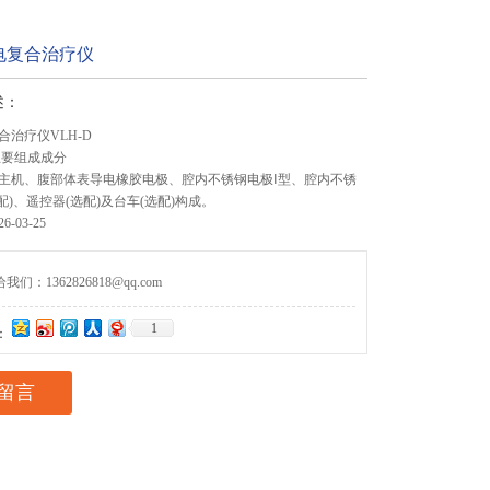
电复合治疗仪
述：
治疗仪VLH-D
主要组成成分
主机、腹部体表导电橡胶电极、腔内不锈钢电极Ⅰ型、腔内不锈
配)、遥控器(选配)及台车(选配)构成。
-03-25
们：1362826818@qq.com
1
：
留言