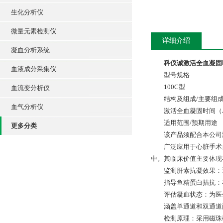
生化分析仪
微量元素检测仪
详细介绍
凝血分析系统
科仪诚激活全血凝固
血液成分采集仪
型号规格
100C型
血流变分析仪
结构及组成/主要组
血气分析仪
激活全血凝固时间（
适用范围/预期用途
更多分类
该产品须配合本公司
广泛应用于心脏手术
中。其临床价值主要体现
监测肝素抗凝效果：
指导鱼精蛋白拮抗：
评估凝血状态：为医
涵盖单通道和双通道
检测原理：采用磁珠