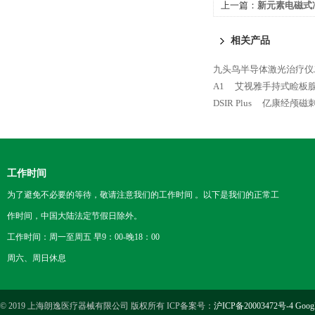
上一篇：
新元素电磁式冲击
相关产品
九头鸟半导体激光治疗仪JT
A1
艾视雅手持式睑板腺
DSIR Plus
亿康经颅磁刺激
工作时间
为了避免不必要的等待，敬请注意我们的工作时间 。以下是我们的正常工
作时间，中国大陆法定节假日除外。
工作时间：周一至周五 早9：00-晚18：00
周六、周日休息
© 2019 上海朗逸医疗器械有限公司 版权所有 ICP备案号：
沪ICP备20003472号-4
Goog