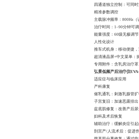
四通道独立控制：可同时
精准参数调控
主载脉冲频率：800Hz（误
治疗时间：1–90分钟可
能量强度：60级无极调
人性化设计
推车式机身：移动便捷，
超清液晶屏+中文菜单：
专用附件：含乳房治疗罩
弘景低频产后治疗仪EVA-C
适应症与临床应用
产科康复
催乳通乳：刺激乳腺管扩
子宫复旧：加速恶露排出
盆底肌修复：改善产后尿
妇科及术后恢复
辅助治疗：缓解炎症引起
剖宫产/人流术后：促进
腹直肌分离修复：通过电