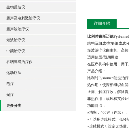
生物反馈仪
超声及电刺激治疗仪
详细介绍
超声波治疗仪
比利时费斯迈德Fysiomed
短波治疗仪
结构及组成/主要组成成
短波治疗仪由主机、高频
中频治疗仪
适用范围/预期用途
吞咽障碍治疗仪
在医疗机构中使用，用于
产品介绍：
运动疗法
比利时Fysiomed短
电疗
热作用：使深部组织血管
止痛、解痉疗效，解除胃
光疗
非热作用：临床和实验证明
更多分类
功能特点：
»功率：400W（连续），
»可选用连续模式、低频
»连续模式可设定无热量