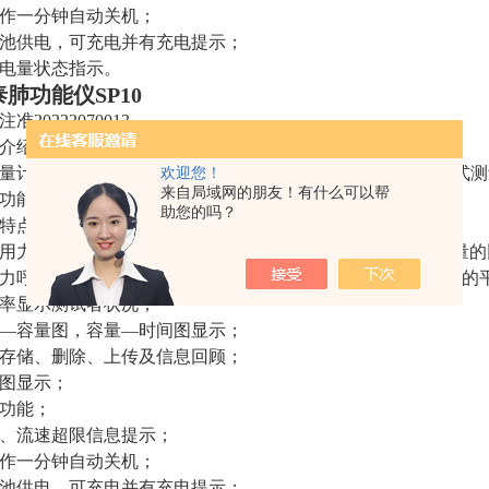
作一分钟自动关机；
池供电，可充电并有充电提示；
电量状态指示。
泰肺功能仪
SP10
准20222070013
介绍
量计是一种手持式肺功能检查设备，采用红外线信号采集方式测
欢迎您！
来自局域网的朋友！有什么可以帮
功能检测。
助您的吗？
特点
用力肺活量FVC，测量用力呼气1秒量FEV1及其与用力肺活量的比
力呼气流速FEF25、FEF75和从25％肺活量到75％肺活量之间
率显示测试者状况；
—容量图，容量—时间图显示；
存储、删除、上传及信息回顾；
图显示；
功能；
、流速超限信息提示；
作一分钟自动关机；
池供电，可充电并有充电提示；