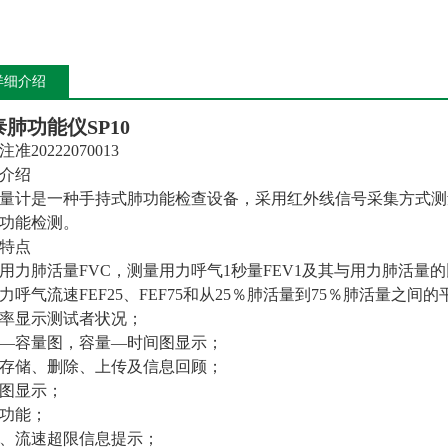
详细介绍
泰肺功能仪
SP10
准20222070013
介绍
量计是一种手持式肺功能检查设备，采用红外线信号采集方式测
功能检测。
特点
用力肺活量FVC，测量用力呼气1秒量FEV1及其与用力肺活量的比
力呼气流速FEF25、FEF75和从25％肺活量到75％肺活量之间
率显示测试者状况；
—容量图，容量—时间图显示；
存储、删除、上传及信息回顾；
图显示；
功能；
、流速超限信息提示；