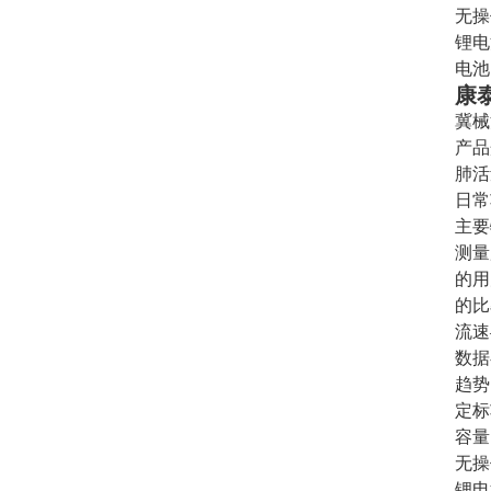
无操
锂电
电池
康
冀械注
产品
肺活
日常
主要
测量
的用
的比
流速
数据
趋势
定标
容量
无操
锂电