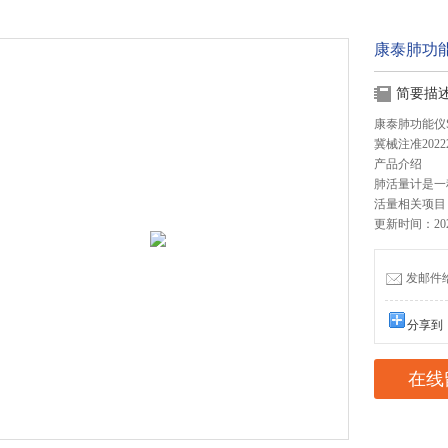
康泰肺功
简要描
康泰肺功能仪S
冀械注准20222
产品介绍
肺活量计是一
活量相关项目
更新时间：2024
发邮件给我
分享到
在线