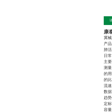
康
冀械注
产品
肺活
日常
主要
测量
的用
的比
流速
数据
趋势
定标
容量