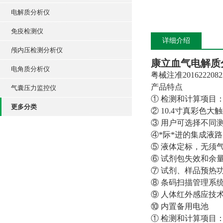
电解质分析仪
免疫检测仪
详细介绍
颅内压检测分析仪
康立血气电解质
电角质分析仪
粤械注准2016222082
产品特点
气囊压力监控仪
① 检测和计算项目：pH
更多分类
② 10.4寸真彩色大
③ 用户可选择不同
④*际*进的集成液
⑤ 液体定标，无须
⑥ 试剂包失效和余
⑦ 试剂、样品预热
⑧ 条码扫描管理系
⑨ 人体红外感应技
⑩ 内置备用电池
① 检测和计算项目：pH