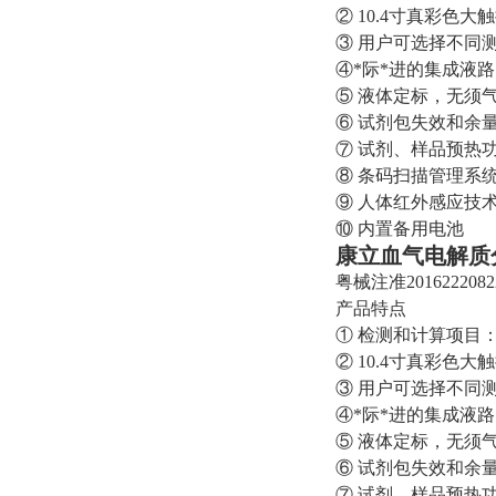
② 10.4寸真彩色大
③ 用户可选择不同
④*际*进的集成液
⑤ 液体定标，无须
⑥ 试剂包失效和余
⑦ 试剂、样品预热
⑧ 条码扫描管理系
⑨ 人体红外感应技
⑩ 内置备用电池
康立血气电解质
粤械注准2016222082
产品特点
① 检测和计算项目：pH
② 10.4寸真彩色大
③ 用户可选择不同
④*际*进的集成液
⑤ 液体定标，无须
⑥ 试剂包失效和余
⑦ 试剂、样品预热