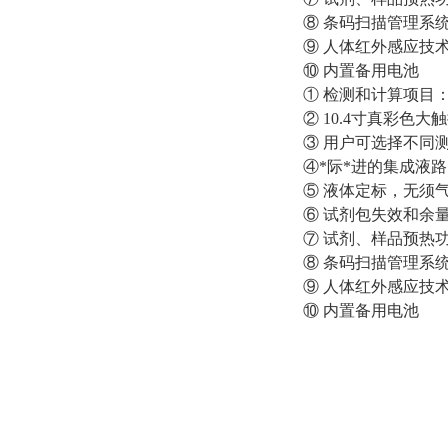
⑧ 条码扫描管理系
⑨ 人体红外感应技
⑩ 内置备用电池
① 检测和计算项目：pH
② 10.4寸真彩色大
③ 用户可选择不同
④*际*进的集成液
⑤ 液体定标，无须
⑥ 试剂包失效和余
⑦ 试剂、样品预热
⑧ 条码扫描管理系
⑨ 人体红外感应技
⑩ 内置备用电池