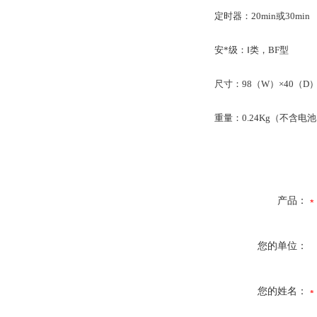
定时器：20min或30min
安*级：Ⅰ类，BF型
尺寸：98（W）×40（D）
重量：0.24Kg（不含电
产品：
您的单位：
您的姓名：