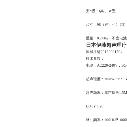
安*级：Ⅰ类，BF型
尺寸：98（W）×40（D）
重量：0.24Kg（不含电
日本伊藤超声理疗
国械注进20182091794
技术参数：
电源：AC220-240V，5
超声强度：30mW/cm2，45
超声频率：超声探头1.5MH
DUTY：20
脉冲频率：100Hz或1000