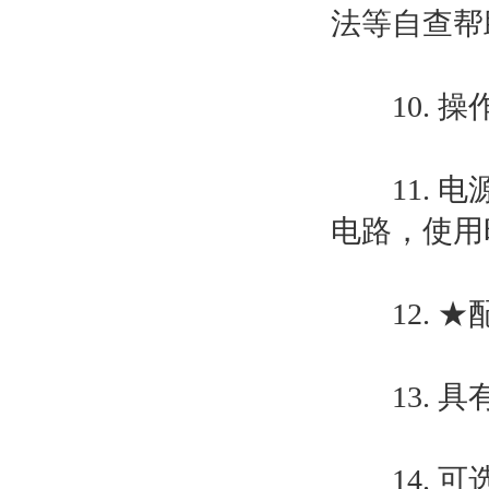
法等自查帮
10. 操
11. 电
电路，使用
12. ★
13. 具
14. 可