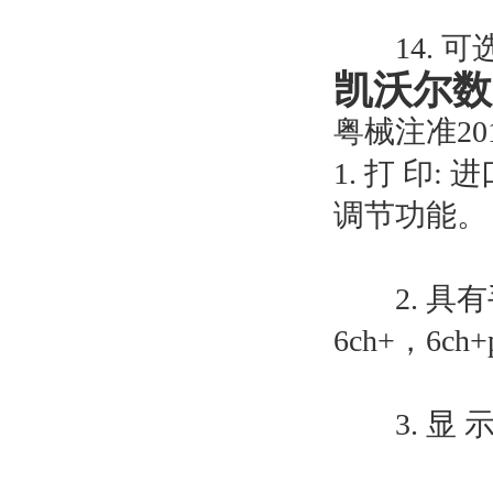
14. 可
凯沃尔数
粤械注准2015
1. 打 
调节功能。
2. 具有手
6ch+，6
3. 显 