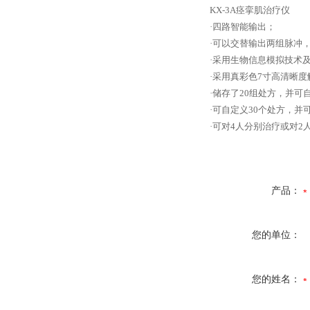
KX-3A痉挛肌治疗仪
·四路智能输出；
·可以交替输出两组脉冲
·采用生物信息模拟技术
·采用真彩色7寸高清晰
·储存了20组处方，并可
·可自定义30个处方，并
·可对4人分别治疗或对2
产品：
您的单位：
您的姓名：