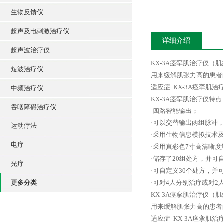
生物反馈仪
超声及电刺激治疗仪
详细介绍
超声波治疗仪
KX-3A痉挛肌治疗仪
短波治疗仪
用来缓解肌张力高的患者
适应症 KX-3A痉挛
中频治疗仪
KX-3A痉挛肌治疗仪特点
吞咽障碍治疗仪
·四路智能输出；
·可以交替输出两组脉冲
运动疗法
·采用生物信息模拟技术
电疗
·采用真彩色7寸高清晰
·储存了20组处方，并可
光疗
·可自定义30个处方，并
更多分类
·可对4人分别治疗或对2
KX-3A痉挛肌治疗仪
用来缓解肌张力高的患者
适应症 KX-3A痉挛