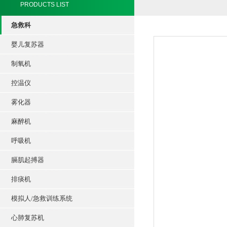
PRODUCTS LIST
急救科
婴儿复苏器
制氧机
控温仪
雾化器
麻醉机
呼吸机
膈肌起搏器
排痰机
模拟人/急救训练系统
心肺复苏机