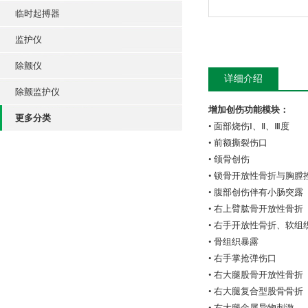
临时起搏器
监护仪
除颤仪
详细介绍
除颤监护仪
增加创伤功能模块：
更多分类
• 面部烧伤Ⅰ、Ⅱ、Ⅲ度
• 前额撕裂伤口
• 颌骨创伤
• 锁骨开放性骨折与胸膛
• 腹部创伤伴有小肠突露
• 右上臂肱骨开放性骨折
• 右手开放性骨折、软组
• 骨组织暴露
• 右手掌抢弹伤口
• 右大腿股骨开放性骨折
• 右大腿复合型股骨骨折
• 右大腿金属异物刺激