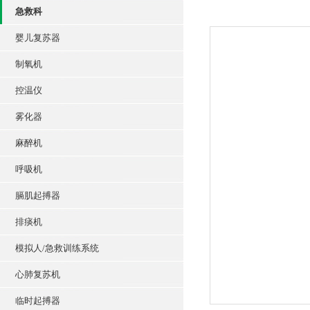
急救科
婴儿复苏器
制氧机
控温仪
雾化器
麻醉机
呼吸机
膈肌起搏器
排痰机
模拟人/急救训练系统
心肺复苏机
临时起搏器