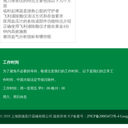
视力筛查仪的特点主要包括以下几个方
面
临时起搏器是拯救心脏的守护者
飞利浦除颤仪清洁方式和存放要求
医用血压计的各组成部件功能特点介绍
正确使用飞利浦除颤仪才能在黄金4分
钟内高效施救
雅培血气分析指标有哪些呢
工作时间
为了避免不必要的等待，敬请注意我们的工作时间 。以下是我们的正常工
作时间，中国大陆法定节假日除外。
工作时间：周一至周五 早9：00-晚18：00
周六、周日休息
© 2019 上海朗逸医疗器械有限公司 版权所有 ICP备案号：
沪ICP备20003472号-4
Goog