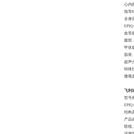
心内
指导
全身
EPI
血管
腹部
甲状
肌骨
超声
特殊
微视
飞利浦
型号
EPIQ
结构
产品
联线
适用