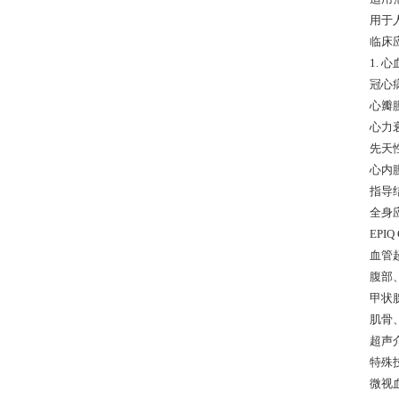
用于
临床
1.
冠心
心瓣
心力
先天
心内
指导
全身
EPI
血管
腹部
甲状
肌骨
超声
特殊
微视