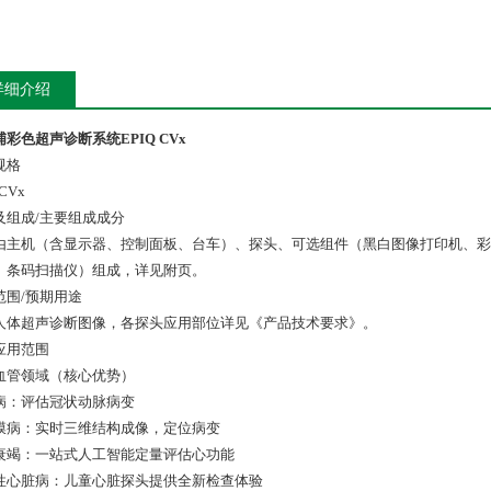
详细介绍
彩色超声诊断系统EPIQ CVx
规格
 CVx
及组成/主要组成成分
由主机（含显示器、控制面板、台车）、探头、可选组件（黑白图像打印机、彩色
、条码扫描仪）组成，详见附页。
范围/预期用途
人体超声诊断图像，各探头应用部位详见《产品技术要求》。
应用范围
 心血管领域（核心优势）
病：评估冠状动脉病变
膜病：实时三维结构成像，定位病变
衰竭：一站式人工智能定量评估心功能
性心脏病：儿童心脏探头提供全新检查体验