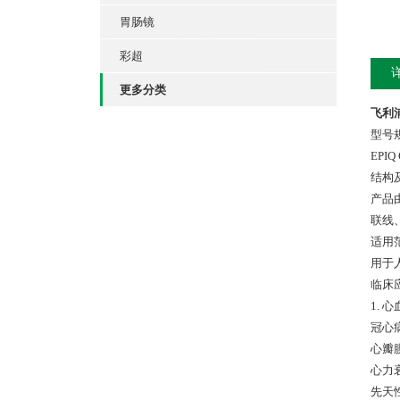
胃肠镜
彩超
更多分类
飞利浦
型号
EPIQ
结构
产品
联线
适用
用于
临床
1.
冠心
心瓣
心力
先天