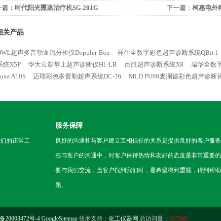
一篇：
时代阳光熏蒸治疗机SG-201G
下一篇：
柯惠电外
相关产品
WL超声多普勒血流分析仪Doppler-Box
祥生全数字彩色超声诊断系统QBit 1
统X5P
华大云影掌上超声诊断仪H1-LB
百胜超声诊断系统X8
瑞华全数字
ona A10S
迈瑞彩色多普勒超声系统DC-26
MLD PU90麦澜德彩色超声诊断
服务保障
我们的正常工
良好的沟通和与客户建立互相信任的关系是提供良好的客户服务
在与客户的沟通中，对客户保持热情和友好的态度是非常重要的
要与我们交流，当客户找到我们时，是希望得到重视，得到帮助
题。
备20003472号-4
GoogleSitemap
技术支持：
化工仪器网
总访问量：
557569