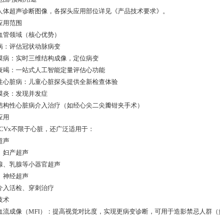
人体超声诊断图像，各探头应用部位详见《产品技术要求》。
应用范围
 心血管领域（核心优势）
病：评估冠状动脉病变
膜病：实时三维结构成像，定位病变
衰竭：一站式人工智能定量评估心功能
性心脏病：儿童心脏探头提供全新检查体验
膜炎：发现并发症
结构性心脏病介入治疗（如经心尖二尖瓣钳夹手术）
应用
Q CVx不限于心脏，还广泛适用于：
超声
、妇产超声
腺、乳腺等小器官超声
、神经超声
介入活检、穿刺治疗
技术
血流成像（MFI）：提高视觉对比度，实现更病变诊断，可用于造影禁忌人群