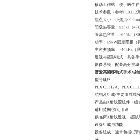
移动工作站：便于医生在
技术参数（参考PLX11
焦点大小：小焦点≤0.6mm
阳极热容量：≥35kJ（47
管套热容量：≥645kJ（8
功率：≥5kW固定阳极（具
主逆变频率：≥40kHz（具
透视与摄影模式：具备手
影像系统：配备高分辨率
普爱高频移动式手术X射线机P
型号规格
PLX C1112A、PLX C11
结构及组成/主要组成成
产品由X射线源组件（组
适用范围/预期用途
供临床X射线透视、摄影
设备组成与功能
设备组成：通常包括C形
分。