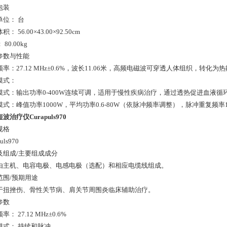
包装
单位： 台
： 56.00×43.00×92.50cm
80.00kg
参数与性能
率：27.12 MHz±0.6%，波长11.06米，高频电磁波可穿透人体组织，转化
模式：
模式：输出功率0-400W连续可调，适用于慢性疾病治疗，通过透热促进血液循
模式：峰值功率1000W，平均功率0.6-80W（依脉冲频率调整），脉冲重复频率1
波治疗仪Curapuls970
规格
uls970
及组成/主要组成成分
由主机、电容电极、电感电极（选配）和相应电缆线组成。
范围/预期用途
于扭挫伤、骨性关节病、肩关节周围炎临床辅助治疗。
参数
： 27.12 MHz±0.6%
模式： 持续和脉冲