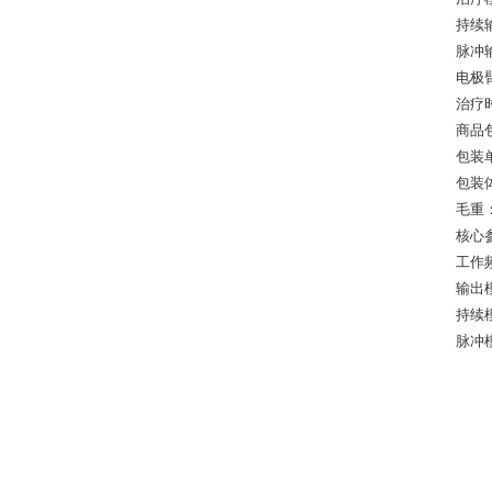
持续输
脉冲输
电极臂
治疗
商品
包装
包装体积
毛重： 
核心
工作频
输出
持续
脉冲