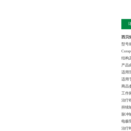
西贝短
型号
Curap
结构
产品
适用
适用
商品
工作频率
治疗
持续输
脉冲输
电极臂
治疗