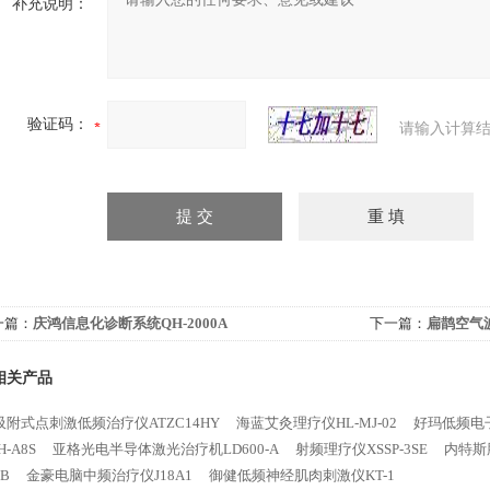
补充说明：
验证码：
请输入计算结
一篇：
庆鸿信息化诊断系统QH-2000A
下一篇：
扁鹊空气波
相关产品
吸附式点刺激低频治疗仪ATZC14HY
海蓝艾灸理疗仪HL-MJ-02
好玛低频电子
-A8S
亚格光电半导体激光治疗机LD600-A
射频理疗仪XSSP-3SE
内特斯肌
-B
金豪电脑中频治疗仪J18A1
御健低频神经肌肉刺激仪KT-1