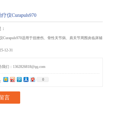
仪Curapuls970
述：
Curapuls970适用于扭挫伤、骨性关节病、肩关节周围炎临床辅
-12-31
们：1362826818@qq.com
0
：
留言