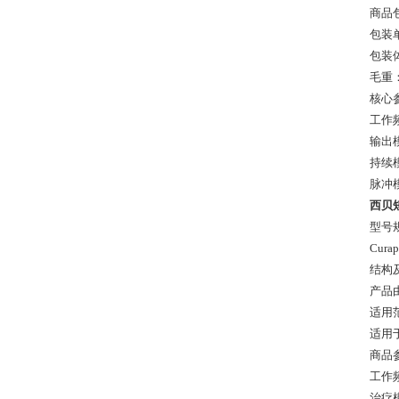
商品
包装
包装体积
毛重： 
核心
工作频
输出
持续
脉冲
西贝短
型号
Curap
结构
产品
适用
适用
商品
工作频率
治疗