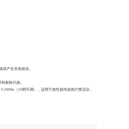
为热能或产生非热效应。
环和新陈代谢。
5-200Hz（10档可调），适用于急性损伤或热疗禁忌症。