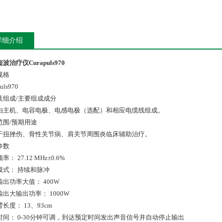
详细介绍
波治疗仪Curapuls970
规格
uls970
及组成/主要组成成分
由主机、电容电极、电感电极（选配）和相应电缆线组成。
范围/预期用途
于扭挫伤、骨性关节病、肩关节周围炎临床辅助治疗。
参数
： 27.12 MHz±0.6%
模式： 持续和脉冲
出功率大值： 400W
出大输出功率： 1000W
长度： 13、93cm
时间： 0-30分钟可调，到达预定时间发出声音信号并自动停止输出