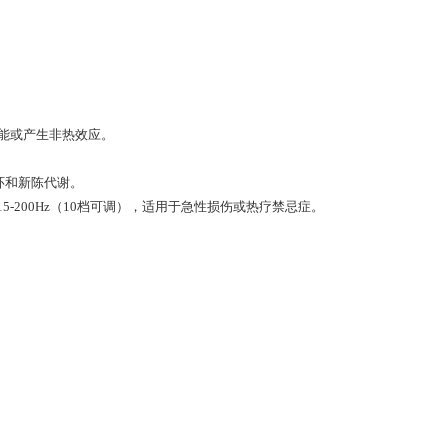
为热能或产生非热效应。
环和新陈代谢。
5-200Hz（10档可调），适用于急性损伤或热疗禁忌症。