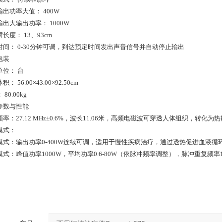
出功率大值： 400W
出大输出功率： 1000W
长度： 13、93cm
时间： 0-30分钟可调，到达预定时间发出声音信号并自动停止输出
包装
单位： 台
： 56.00×43.00×92.50cm
80.00kg
参数与性能
率：27.12 MHz±0.6%，波长11.06米，高频电磁波可穿透人体组织，转化
模式：
模式：输出功率0-400W连续可调，适用于慢性疾病治疗，通过透热促进血液循
模式：峰值功率1000W，平均功率0.6-80W（依脉冲频率调整），脉冲重复频率1