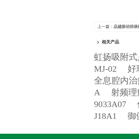
上一篇：
品越振动排痰机P
相关产品
虹扬吸附式点
MJ-02
好
全息腔内治疗
A
射频理疗
9033A07
J18A1
御