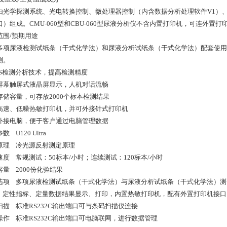
由光学探测系统、光电转换控制、微处理器控制（内含数据分析处理软件V1）
口）组成。CMU-060型和CBU-060型尿液分析仪不含内置打印机，可连外置打
范围/预期用途
多项尿液检测试纸条（干式化学法）和尿液分析试纸条（干式化学法）配套使用
测。
OS检测分析技术，提高检测精度
屏幕触屏式液晶屏显示，人机对话流畅
存储容量，可存放2000个标本检测结果
高速、低噪热敏打印机，并可外接针式打印机
外接电脑，便于客户通过电脑管理数据
数 U120 Ultra
原理 冷光源反射测定原理
速度 常规测试：50标本/小时；连续测试：120标本/小时
容量 2000份化验结果
选项 多项尿液检测试纸条（干式化学法）与尿液分析试纸条（干式化学法）
 定性指标、定量数据结果显示、打印，内置热敏打印机，配有外置打印机接
扫描 标准RS232C输出端口可与条码扫描仪连接
操作 标准RS232C输出端口可电脑联网，进行数据管理