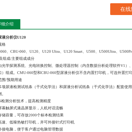
在线
详细介绍
液分析仪U120
规格
060、CBU-060、U120、U120 Ultra、U120 Smart、U500、U500Ultra、U500Pr
及组成/主要组成成分
由光学探测系统、光电转换控制、微处理器控制（内含数据分析处理软件V1）
口）组成。CMU-060型和CBU-060型尿液分析仪不含内置打印机，可连外置打
范围/预期用途
多项尿液检测试纸条（干式化学法）和尿液分析试纸条（干式化学法）配套使用
测。
OS检测分析技术，提高检测精度
屏幕触屏式液晶屏显示，人机对话流畅
存储容量，可存放2000个标本检测结果
高速、低噪热敏打印机，并可外接针式打印机
外接电脑，便于客户通过电脑管理数据