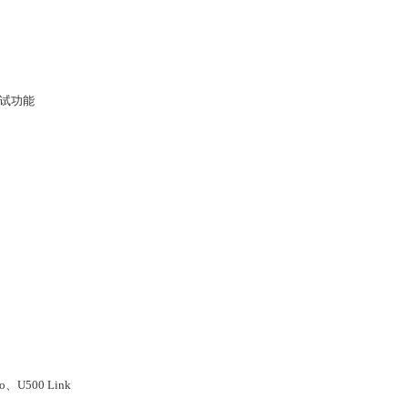
测试功能
口
o、U500 Link