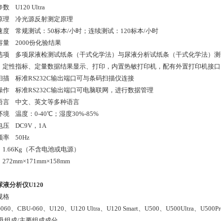
数 U120 Ultra
原理 冷光源反射测定原理
速度 常规测试：50标本/小时；连续测试：120标本/小时
容量 2000份化验结果
选项 多项尿液检测试纸条（干式化学法）与尿液分析试纸条（干式化学法）
 定性指标、定量数据结果显示、打印，内置热敏打印机，配有外置打印机接
扫描 标准RS232C输出端口可与条码扫描仪连接
操作 标准RS232C输出端口可电脑联网，进行数据管理
语言 中文、英文等多种语言
境 温度：0-40℃；湿度30%-85%
电压 DC9V，1A
频率 50Hz
 1.66Kg（不含电池或电源）
272mm×171mm×158mm
液分析仪U120
规格
060、CBU-060、U120、U120 Ultra、U120 Smart、U500、U500Ultra、U500Pr
及组成/主要组成成分