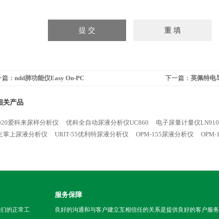
一篇：
ndd肺功能仪Easy On-PC
下一篇：
英佩特电导
相关产品
4020爱科来尿样分析仪
优科全自动尿液分析仪UC860
电子尿量计量仪LN910
生掌上尿液分析仪
URIT-55优利特尿液分析仪
OPM-155尿液分析仪
OPM
服务保障
我们的正常工
良好的沟通和与客户建立互相信任的关系是提供良好的客户服务