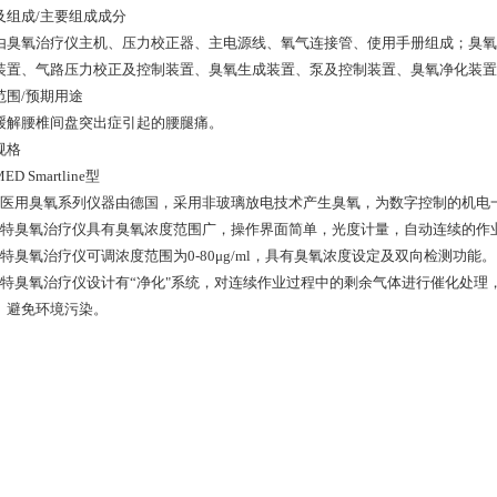
及组成/主要组成成分
由臭氧治疗仪主机、压力校正器、主电源线、氧气连接管、使用手册组成；臭氧
装置、气路压力校正及控制装置、臭氧生成装置、泵及控制装置、臭氧净化装置
范围/预期用途
缓解腰椎间盘突出症引起的腰腿痛。
规格
ED Smartline型
该医用臭氧系列仪器由德国，采用非玻璃放电技术产生臭氧，为数字控制的机电
卡特臭氧治疗仪具有臭氧浓度范围广，操作界面简单，光度计量，自动连续的作
卡特臭氧治疗仪可调浓度范围为0-80μg/ml，具有臭氧浓度设定及双向检测功能。
卡特臭氧治疗仪设计有“净化"系统，对连续作业过程中的剩余气体进行催化处
。避免环境污染。