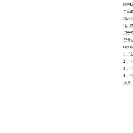
结构
产品
稳压
适用
用于
型号
OZOM
1．
2．
3．
4．
排放