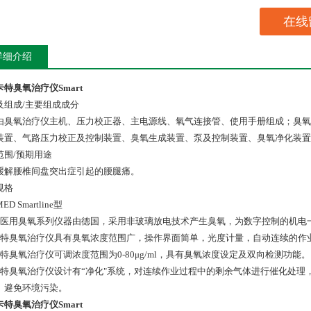
在线
详细介绍
特臭氧治疗仪Smart
及组成/主要组成成分
由臭氧治疗仪主机、压力校正器、主电源线、氧气连接管、使用手册组成；臭氧
装置、气路压力校正及控制装置、臭氧生成装置、泵及控制装置、臭氧净化装置
范围/预期用途
缓解腰椎间盘突出症引起的腰腿痛。
规格
ED Smartline型
该医用臭氧系列仪器由德国，采用非玻璃放电技术产生臭氧，为数字控制的机电
卡特臭氧治疗仪具有臭氧浓度范围广，操作界面简单，光度计量，自动连续的作
卡特臭氧治疗仪可调浓度范围为0-80μg/ml，具有臭氧浓度设定及双向检测功能。
卡特臭氧治疗仪设计有“净化"系统，对连续作业过程中的剩余气体进行催化处
。避免环境污染。
特臭氧治疗仪Smart