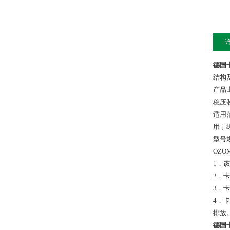
德国卡
结构
产品
稳压
适用
用于
型号
OZOM
1．
2．
3．
4．
排放
德国卡