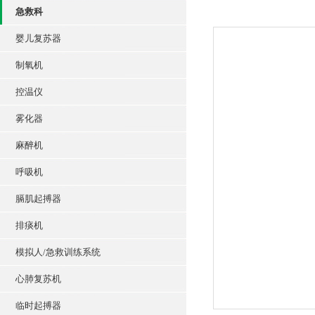
急救科
婴儿复苏器
制氧机
控温仪
雾化器
麻醉机
呼吸机
膈肌起搏器
排痰机
模拟人/急救训练系统
心肺复苏机
临时起搏器