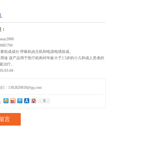
机
述：
ay2000
081794
主要组成成分 呼吸机由主机和电源电缆组成。
期用途 该产品用于医疗机构对年龄大于2.5岁的小儿和成人患者的
吸治疗。
-03-04
1362826818@qq.com
0
：
留言