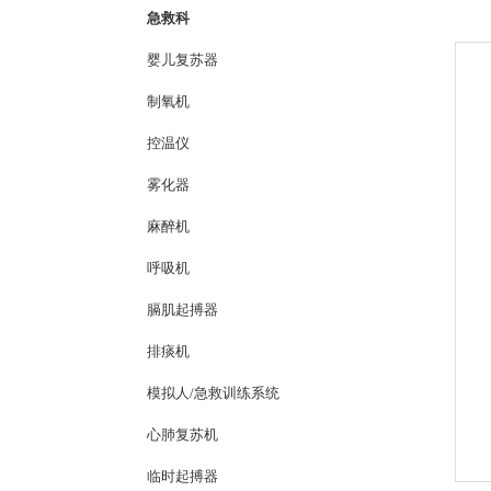
急救科
婴儿复苏器
制氧机
控温仪
雾化器
麻醉机
呼吸机
膈肌起搏器
排痰机
模拟人/急救训练系统
心肺复苏机
临时起搏器