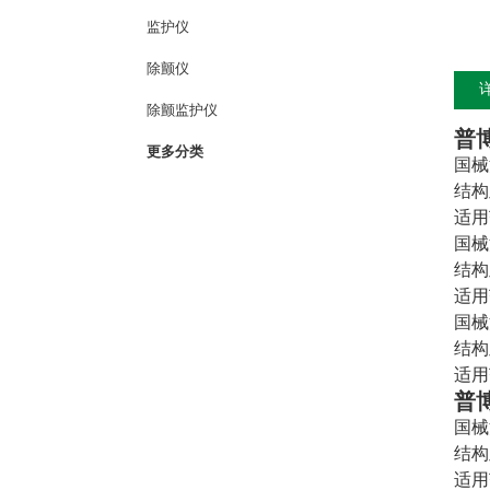
监护仪
除颤仪
除颤监护仪
普
更多分类
国械注
结构
适用
国械注
结构
适用
国械注
结构
适用
普
国械注
结构
适用