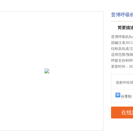
普博呼吸
简要描
普博呼吸机Boar
国械注准20153
结构及组成/
适用范围/预
呼吸支持和呼
更新时间：2026
发邮件给我们：
分享到
在线