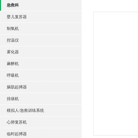
急救科
婴儿复苏器
制氧机
控温仪
雾化器
麻醉机
呼吸机
膈肌起搏器
排痰机
模拟人/急救训练系统
心肺复苏机
临时起搏器