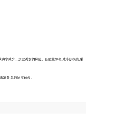
成功率减少二次室诱发的风险。低能量除额 减小肌损伤,采
击准备,急速响应施救。