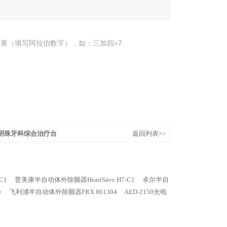
果（填写阿拉伯数字），如：三加四=7
00明珠牙科综合治疗台
返回列表>>
C1
普美康半自动体外除颤器HeartSave H7-C1
卓尔半自
e
飞利浦半自动体外除颤器FRX 861304
AED-2150光电