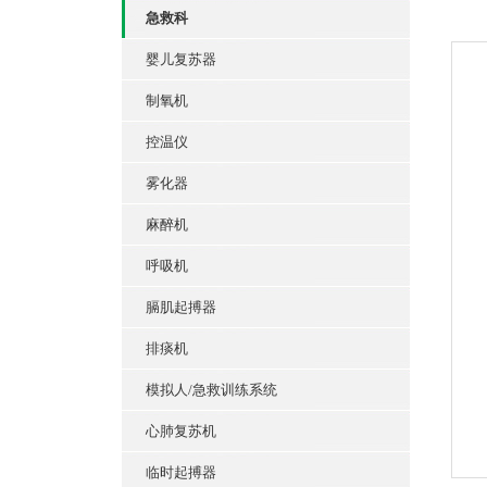
急救科
婴儿复苏器
制氧机
控温仪
雾化器
麻醉机
呼吸机
膈肌起搏器
排痰机
模拟人/急救训练系统
心肺复苏机
临时起搏器