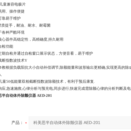
/儿童兼容电极片
易用、操作便捷
可靠易于维护
U材质提手，耐油、耐水、耐霉菌
于各种严酷环境
核心器件高稳定性，高精确度,持久耐用
自检功能
定期自检并通过自检窗口展示状态，方便音看，易于维护
载断指数波技术Y
参教根据负载阳抗大小自动补偿调节,除额能量和波形输出更精确,实现更高的除
人
0].儿童50低能量双相截断指数波除额技术，有利于预后康复.
响应,急速施救,心律分析与预充电,同步进行,快速完成需除颤心律的分析判断及电
半自动体外除颤仪器 AED-201
产品：