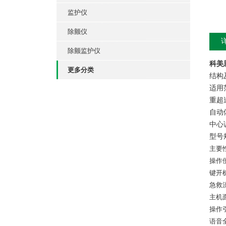
监护仪
除颤仪
除颤监护仪
科美
更多分类
结构
适用
重超
自动
中心
型号
主要
操作
键开
急救
主机
操作
语音