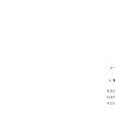
上
普美康
动体外
半自