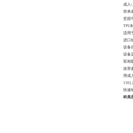
成人
简单
坚固
TP
适用
进口
设备
设备
双相
波形
用成
15
快速
科美思