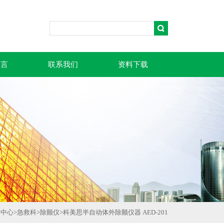
留言
联系我们
资料下载
品中心
>
急救科
>
除颤仪
>
科美思半自动体外除颤仪器 AED-201