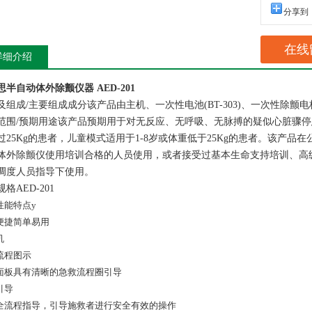
分享到
在线
详细介绍
思半自动体外除颤仪器 AED-201
及组成/主要组成成分
该产品由主机、一次性电池(BT-303)、一次性除颤电极片
范围/预期用途该产品预期用于对无反应、无呼吸、无脉搏的疑似心脏骤停
过25Kg的患者，儿童模式适用于1-8岁或体重低于25Kg的患者。该产
体外除颤仪使用培训合格的人员使用，或者接受过基本生命支持培训、高
调度人员指导下使用。
规格
AED-201
性能特点y
便捷简单易用
机
流程图示
面板具有清晰的急救流程圈引导
引导
全流程指导，引导施救者进行安全有效的操作