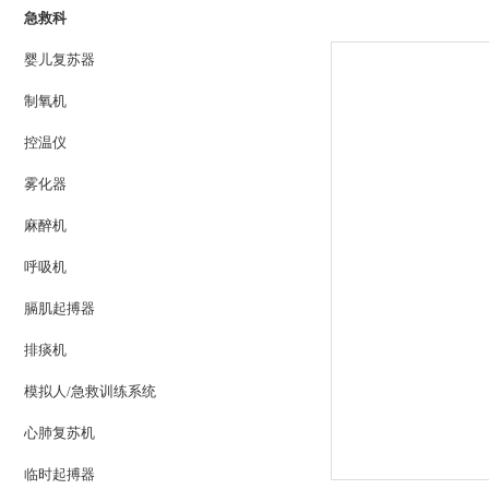
急救科
婴儿复苏器
制氧机
控温仪
雾化器
麻醉机
呼吸机
膈肌起搏器
排痰机
模拟人/急救训练系统
心肺复苏机
临时起搏器