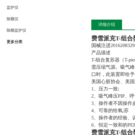
监护仪
除颤仪
详细介绍
除颤监护仪
费雪派克T-组合婴
更多分类
国械注进2016208329
产品描述
T-组合复苏器（T
需压缩气源。吸气峰
口时，此装置即给予
美国心脏协会、美国儿
1、压力一致;
2、吸气峰压PIP、呼
3、操作者不因操作
4、可靠的给氧;苏
5、操作者的经验、
6、恒定一致和的P
费雪派克T-组合婴