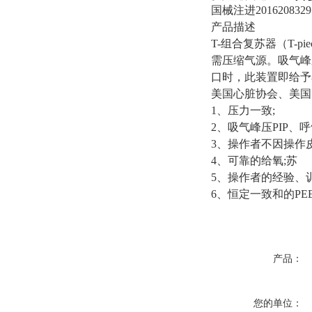
国械注进2016208329
产品描述
T-组合复苏器（T
需压缩气源。吸气峰
口时，此装置即给予
美国心脏协会、美国儿
1、压力一致;
2、吸气峰压PIP、呼
3、操作者不因操作
4、可靠的给氧;苏
5、操作者的经验、
6、恒定一致和的P
产品：
您的单位：