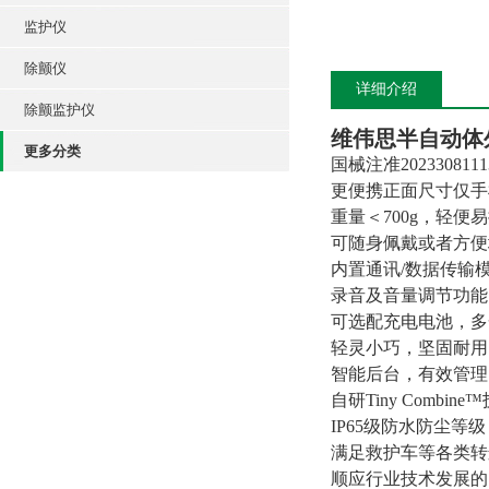
监护仪
除颤仪
详细介绍
除颤监护仪
维伟思半自动体
更多分类
国械注准2023308111
更便携正面尺寸仅手
重量＜700g，轻便
可随身佩戴或者方便
内置通讯/数据传输
录音及音量调节功能
可选配充电电池，多
轻灵小巧，坚固耐用
智能后台，有效管理
自研Tiny Com
IP65级防水防尘等
满足救护车等各类转
顺应行业技术发展的