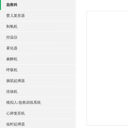
急救科
婴儿复苏器
制氧机
控温仪
雾化器
麻醉机
呼吸机
膈肌起搏器
排痰机
模拟人/急救训练系统
心肺复苏机
临时起搏器