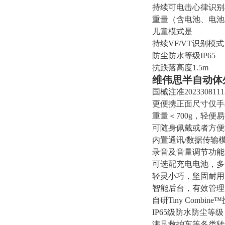
持续可电击心律识别
重量（含电池、电池片）
儿童模式是
持续VF/VT识别模式
防尘防水等级IP65
抗跌落高度1.5m
维伟思半自动体
国械注准2023308111
更便携正面尺寸仅手
重量＜700g，轻便
可随身佩戴或者方便
内置通讯/数据传输
录音及音量调节功能
可选配充电电池，多
轻灵小巧，坚固耐用
智能后台，有效管理
自研Tiny Com
IP65级防水防尘等
满足救护车等各类转