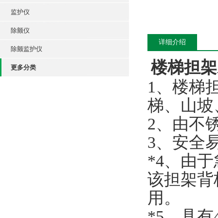
监护仪
除颤仪
详细介绍
除颤监护仪
楼梯担架A
更多分类
1、楼梯
梯、山坡
2、由不
3、安全
*4、由
该担架背
用。
*5、具