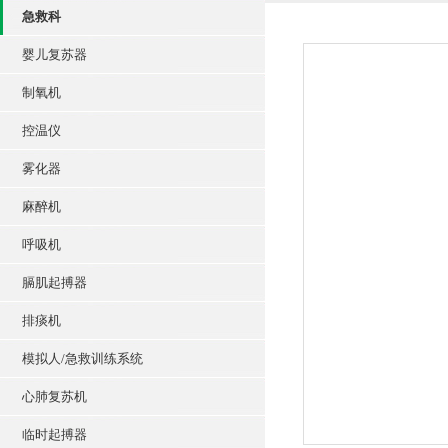
急救科
婴儿复苏器
制氧机
控温仪
雾化器
麻醉机
呼吸机
膈肌起搏器
排痰机
模拟人/急救训练系统
心肺复苏机
临时起搏器