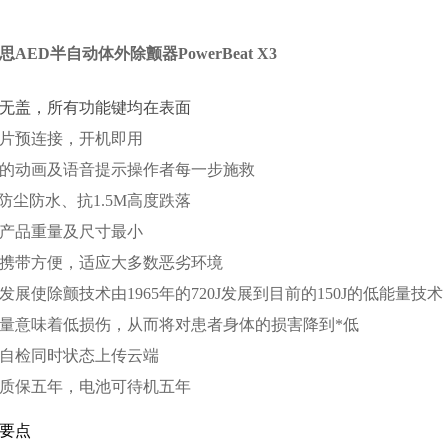
思
AED半自动体外除颤器PowerBeat X3
无盖，所有功能键均在表面
片预连接，开机即用
的动画及语音提示操作者每一步施救
55防尘防水、抗1.5M高度跌落
产品重量及尺寸最小
携带方便，适应大多数恶劣环境
发展使除颤技术由
1965年的720J发展到目前的150J的低能量技术
量意味着低损伤，从而将对患者身体的损害降到
*低
自检同时状态上传云端
质保五年，电池可待机五年
要点