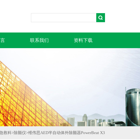
留言
联系我们
资料下载
急救科
>
除颤仪
>
维伟思AED半自动体外除颤器PowerBeat X3