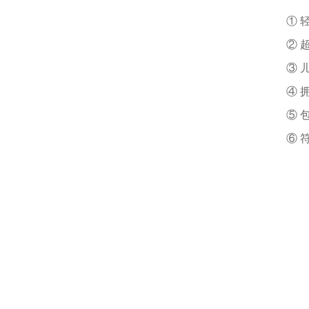
① 
② 
③ 
④ 
⑤ 
⑥ 