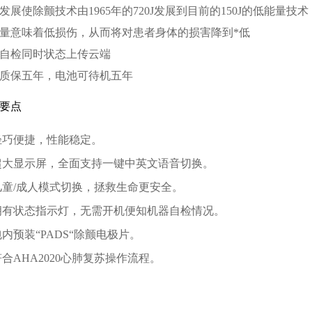
发展使除颤技术由
1965年的720J发展到目前的150J的低能量技术
量意味着低损伤，从而将对患者身体的损害降到
*低
自检同时状态上传云端
质保五年，电池可待机五年
要点
轻巧便捷，性能稳定。
超大显示屏，全面支持一键中英文语音切换。
儿童/成人模式切换，拯救生命更安全。
拥有状态指示灯，无需开机便知机器自检情况。
包内预装“PADS“除颤电极片。
符合AHA2020心肺复苏操作流程。