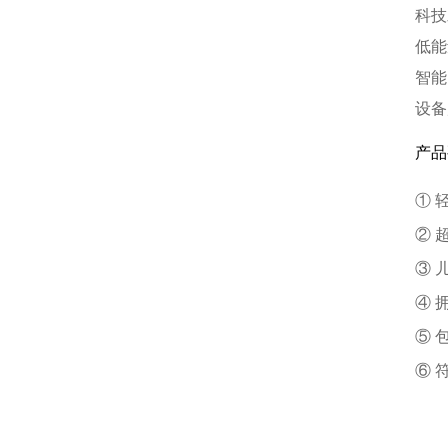
科技
低能
智能
设备
产品
① 
② 
③ 
④ 
⑤ 
⑥ 