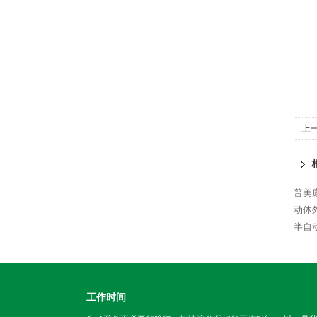
上
普美康
动体外
半自
工作时间