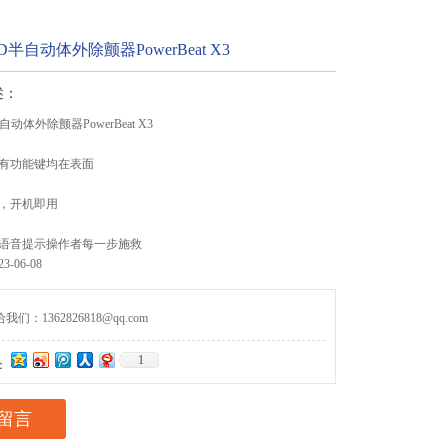
半自动体外除颤器PowerBeat X3
述：
动体外除颤器PowerBeat X3
有功能键均在表面
，开机即用
语音提示操作者每一步施救
-06-08
们：1362826818@qq.com
1
：
留言