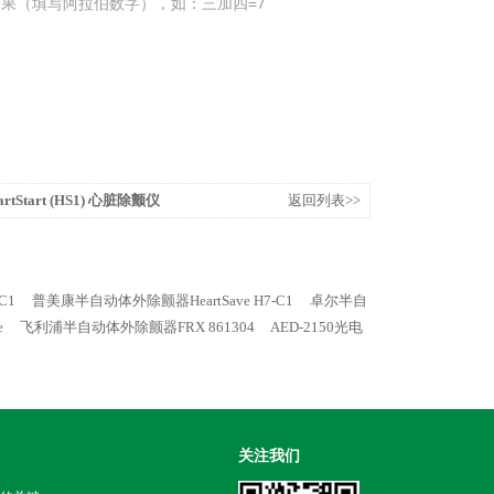
果（填写阿拉伯数字），如：三加四=7
tStart (HS1) 心脏除颤仪
返回列表>>
C1
普美康半自动体外除颤器HeartSave H7-C1
卓尔半自
e
飞利浦半自动体外除颤器FRX 861304
AED-2150光电
关注我们