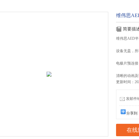
维伟思AED
简要描
维伟思AED半自
设备无盖，所
电极片预连接
清晰的动画及
更新时间：2023
发邮件给我
分享到
在线