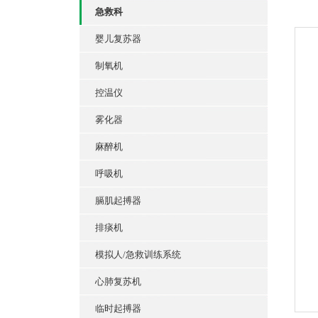
急救科
婴儿复苏器
制氧机
控温仪
雾化器
麻醉机
呼吸机
膈肌起搏器
排痰机
模拟人/急救训练系统
心肺复苏机
临时起搏器